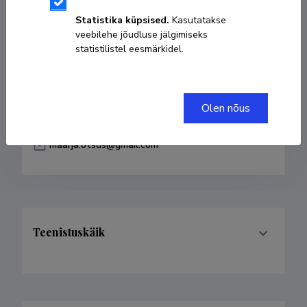
Sünniaeg 15. jaanuar 1980
Statistika küpsised.
Kasutatakse
veebilehe jõudluse jälgimiseks
KOPEERI LINK
statistilistel eesmärkidel.
Olen nõus
+372 5022320
maarja.otsus@gmail.com
Teenistuskäik