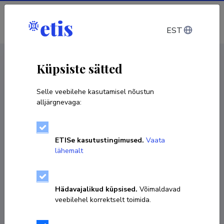
Sisene
EST
CV EST
/
CV ENG
< Isikud
Küpsiste sätted
Selle veebilehe kasutamisel nõustun
alljärgnevaga:
ETISe kasutustingimused.
Vaata
lähemalt
Hädavajalikud küpsised.
Võimaldavad
veebilehel korrektselt toimida.
Maarja Otsus