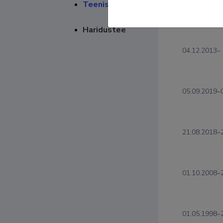
Teenistuskäik
Teenis
Haridustee
04.12.2013–
05.09.2019–
21.08.2018–
01.10.2008–
01.05.1998–