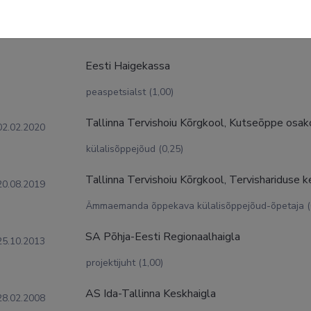
tuskäik
Eesti Haigekassa
peaspetsialst (1,00)
Tallinna Tervishoiu Kõrgkool, Kutseõppe osa
02.02.2020
külalisõppejõud (0,25)
Tallinna Tervishoiu Kõrgkool, Tervishariduse 
20.08.2019
Ämmaemanda õppekava külalisõppejõud-õpetaja (
SA Põhja-Eesti Regionaalhaigla
25.10.2013
projektijuht (1,00)
AS Ida-Tallinna Keskhaigla
28.02.2008