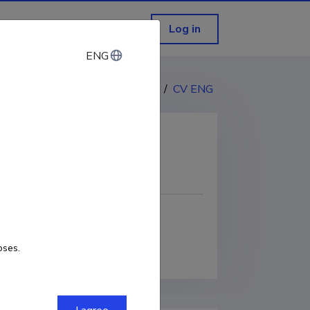
Log in
ENG
ENG
CV EST
/
CV ENG
COPY LINK
oses.