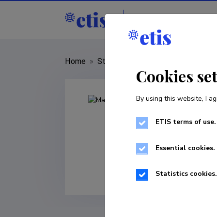
Staff
R&D institut
Home
»
Staff
»
Made Bambus
Cookies se
By using this website, I ag
ETIS terms of use.
Essential cookies.
Statistics cookies.