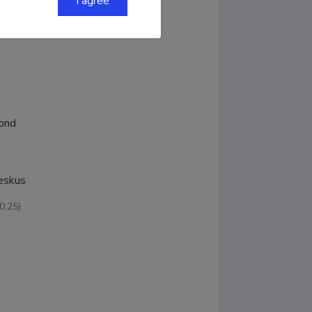
I agree
kond
keskus
0,25)