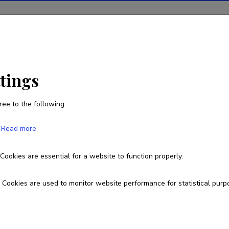
ions
Projects
R&D activity
Statistics
News
ttings
ree to the following:
Made Bambus
Read more
Cookies are essential for a website to function properly.
made.bambus@gmail.com
Cookies are used to monitor website performance for statistical purp