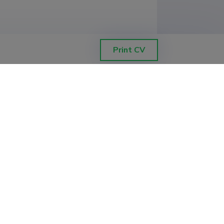
Print CV
       
d 