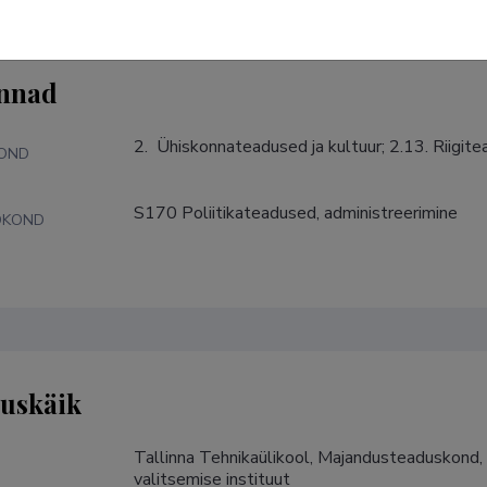
nnad
2.  Ühiskonnateadused ja kultuur; 2.13. Riigit
KOND
S170 Poliitikateadused, administreerimine
DKOND
tuskäik
Tallinna Tehnikaülikool, Majandusteaduskond, 
valitsemise instituut