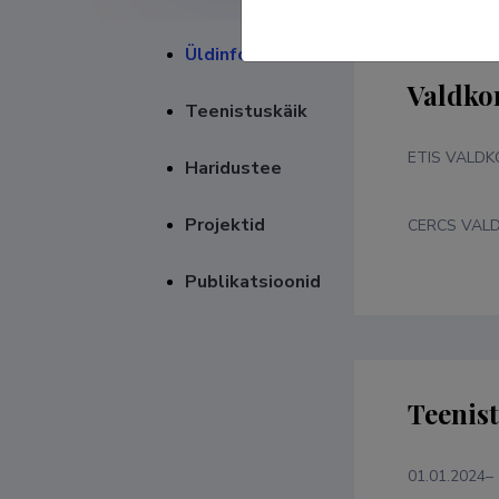
Üldinfo
Valdko
Teenistuskäik
ETIS VALD
Haridustee
Projektid
CERCS VAL
Publikatsioonid
Teenis
01.01.2024–