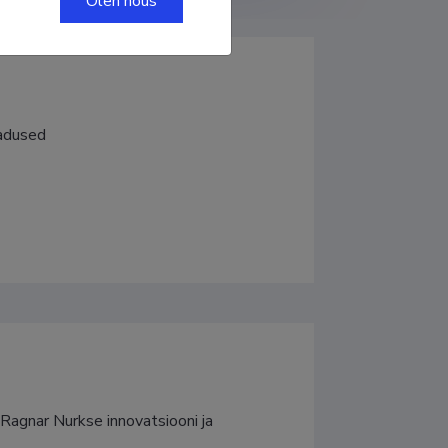
Olen nõus
eadused
Ragnar Nurkse innovatsiooni ja 