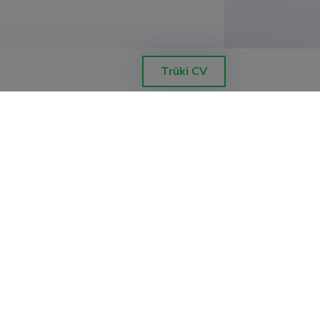
Trüki CV