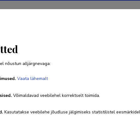
Projektid
Teadustegevus
Teadussilm
Uudised
tla
tted
el nõustun alljärgnevaga:
Mari Anne Rosalie Rohtla
imused.
Vaata lähemalt
Sünniaeg 26. juuli 1994
sised.
Võimaldavad veebilehel korrektselt toimida.
+372 53301013
mari.rohtla@taltech.ee
d.
Kasutatakse veebilehe jõudluse jälgimiseks statistilistel eesmärkidel