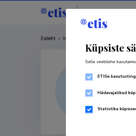
Isikud
Asutused
Esileht
»
Isikud
»
Mari Anne Rosalie Roh
Küpsiste sä
Selle veebilehe kasutamis
ETISe kasutusting
Hädavajalikud küp
Statistika küpsise