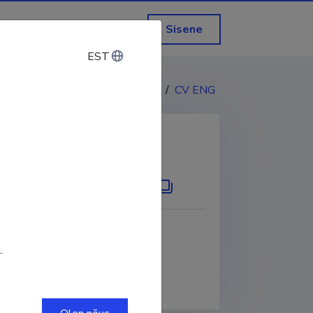
Sisene
EST
EST
CV EST
/
CV ENG
KOPEERI LINK
.