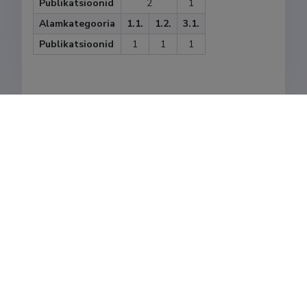
Publikatsioonid
2
1
Alamkategooria
1.1.
1.2.
3.1.
Publikatsioonid
1
1
1
Viimati uuendatud
05.06.2025
Eesti Teadusinfosüsteemi omanik on Haridus- ja
Teadusministeerium ning igapäevaselt haldab seda SA
Eesti Teadusagentuur.