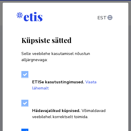
Sisene
EST
CV EST
/
CV ENG
< Isikud
Küpsiste sätted
Selle veebilehe kasutamisel nõustun
alljärgnevaga:
ETISe kasutustingimused.
Vaata
lähemalt
Hädavajalikud küpsised.
Võimaldavad
veebilehel korrektselt toimida.
Mari-Liis Tohvelmann