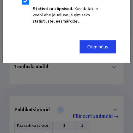
Statistika küpsised.
Kasutatakse
KOPEERI LINK
veebilehe jõudluse jälgimiseks
statistilistel eesmärkidel.
Olen nõus
Teaduskraadid
Publikatsioonid
3
Filtreeri andmeid
Klassifikatsioon
1.
3.