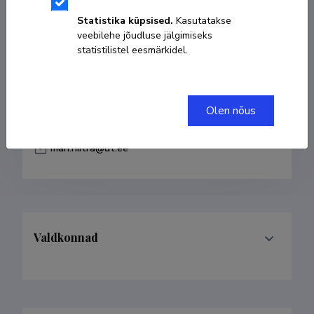
Sünniaeg 06. veebruar 1979
Statistika küpsised.
Kasutatakse
veebilehe jõudluse jälgimiseks
KOPEERI LINK
statistilistel eesmärkidel.
Olen nõus
56605494
mari.niitra@ut.ee
Valdkonnad