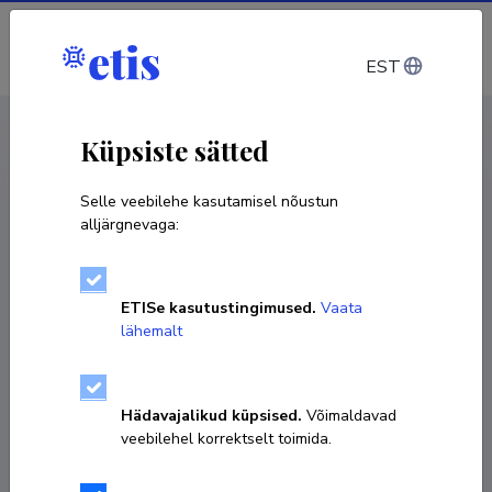
Sisene
EST
CV EST
/
CV ENG
< Isikud
Küpsiste sätted
Selle veebilehe kasutamisel nõustun
alljärgnevaga:
ETISe kasutustingimused.
Vaata
lähemalt
Hädavajalikud küpsised.
Võimaldavad
veebilehel korrektselt toimida.
Mari Niitra