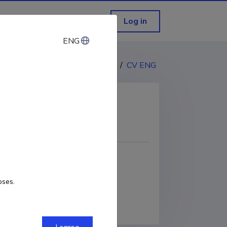
Log in
ENG
ENG
CV EST
/
CV ENG
COPY LINK
oses.