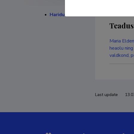
Haridustee
Teadus
Maria Elder
heaolu ning
valdkond, p
Last update
13.0