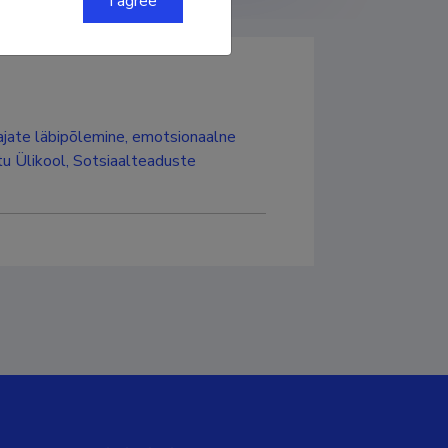
I agree
tajate läbipõlemine, emotsionaalne
rtu Ülikool, Sotsiaalteaduste