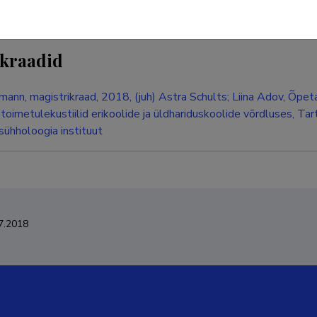
kraadid
mann, magistrikraad, 2018, (juh) Astra Schults; Liina Adov, Õpe
 toimetulekustiilid erikoolide ja üldhariduskoolide võrdluses, Ta
sühholoogia instituut
7.2018