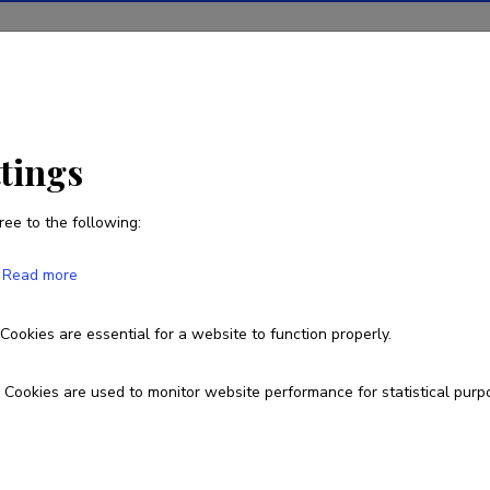
ions
Projects
R&D activity
Statistics
News
ttings
ree to the following:
Maria Eldermann
Read more
Cookies are essential for a website to function properly.
Cookies are used to monitor website performance for statistical purp