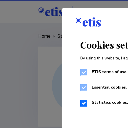
Staff
R&D institut
Home
»
Staff
»
Maria Eldermann
Cookies se
By using this website, I ag
ETIS terms of use.
Essential cookies.
Statistics cookies.