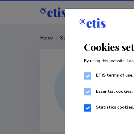
Staff
R&D institut
Home
»
Staff
»
Maria Safonova
Cookies se
By using this website, I ag
ETIS terms of use.
Essential cookies.
Statistics cookies.