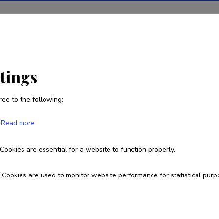
ions
Projects
R&D activity
Statistics
News
ttings
ree to the following:
Maria Safonova
Read more
Born on 29. august 1986
Cookies are essential for a website to function properly.
58003676
marija.safonova@gmail.com
Cookies are used to monitor website performance for statistical purp