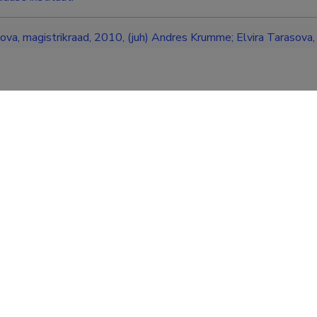
nova, magistrikraad, 2010, (juh) Andres Krumme; Elvira Ta
LOGICAL PROPERTIES OF POLYMER COMPOSITES ON CE
RKOMPOSIITIDE MEHAANILISTE JA REOLOOGILISTE OM
I KONTSENTRATSIOONIST), Tallinna Tehnikaülikool, Keemia 
 Polümeermaterjalide instituut
stee
Tallinna Tehnikaülikool, doktorant
Tallinna Tehnikaülikool, magistrikraad