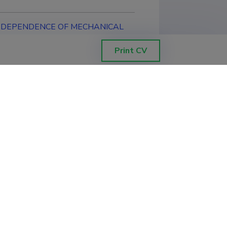
rasova, DEPENDENCE OF MECHANICAL
LLULOSE CONTENT
Print CV
ADUSTE UURIMINE SÕLTUVALT
ja materjalitehnoloogia