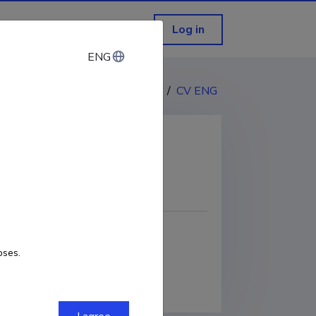
Log in
ENG
ENG
CV EST
/
CV ENG
COPY LINK
oses.