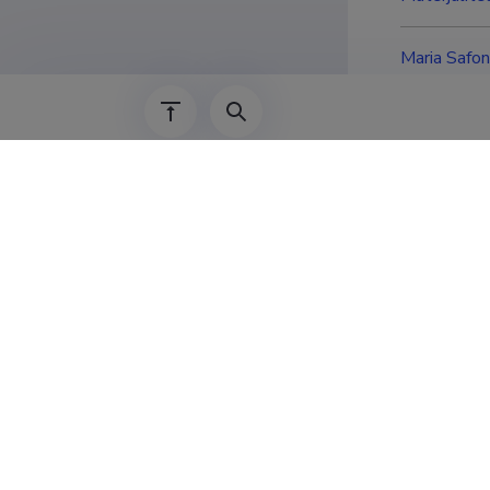
Maria Safo
AND RHEO
(POLÜMEE
TSELLULOOS
teaduskond,
Haridu
2011–
2008–2010