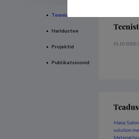
Teenistuskäik
Teenis
Haridustee
01.10.2010–
Projektid
Publikatsioonid
Teadus
Maria Safon
solution me
Materjalite