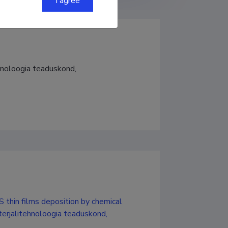
I agree
hnoloogia teaduskond, 
S thin films deposition by chemical
terjalitehnoloogia teaduskond,