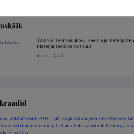
tuskäik
Tallinna Tehnikaülikool, Keemia ja materjalite
31.12.2015
Materjaliteaduse instituut
insener (0,50)
kraadid
ova, doktorikraad, 2016, (juh) Olga Volobujeva; Enn Mellikov, Sn
thod and characterization, Tallinna Tehnikaülikool, Keemia ja ma
aduse instituut.