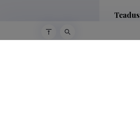
Teadus
Marianne Le
transnation
integratsio
Marianne Le
immigrantra
Maateaduste
Complet