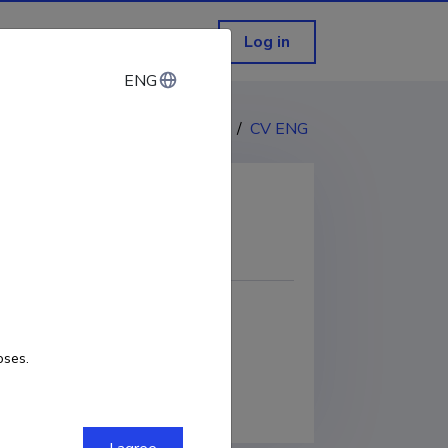
Log in
ENG
ENG
CV EST
/
CV ENG
COPY LINK
oses.