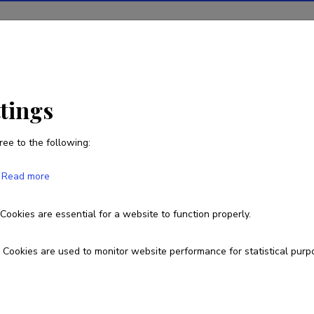
ions
Projects
R&D activity
Statistics
News
ttings
ree to the following:
Marianne Leppik
Read more
Cookies are essential for a website to function properly.
leppik.marianne@gmail.com
Cookies are used to monitor website performance for statistical purp