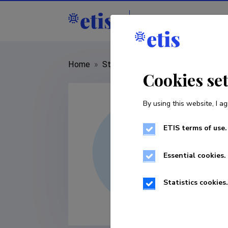
Staff
R&D institut
Home
»
Staff
»
Marianne Leppik
Cookies se
By using this website, I ag
ETIS terms of use.
Essential cookies.
Statistics cookies.