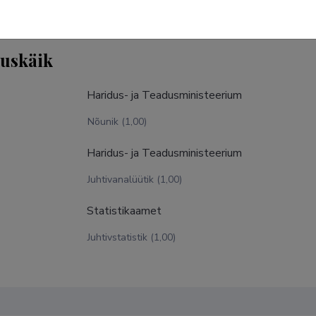
tuskäik
Haridus- ja Teadusministeerium
Nõunik (1,00)
Haridus- ja Teadusministeerium
Juhtivanalüütik (1,00)
Statistikaamet
Juhtivstatistik (1,00)