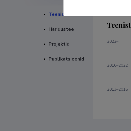
Teenistuskäik
Teenis
Haridustee
2022–
Projektid
Publikatsioonid
2016–2022
2013–2016