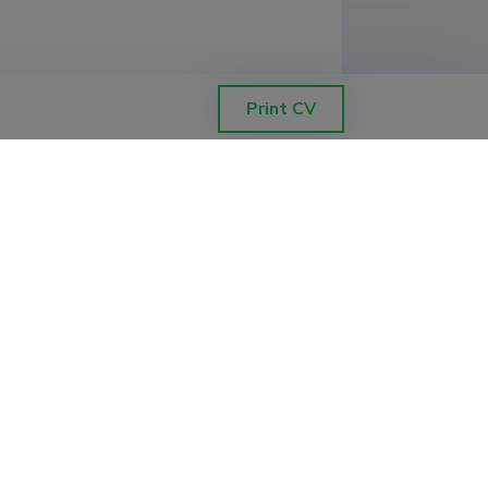
integration and mediated
Print CV
lse elanikkonna segmenteeritud
aldkond, ühiskonnateaduste instituut
mõjutavad tegurid Eesti
, Tartu Ülikooli Ökoloogia- ja
Filter data