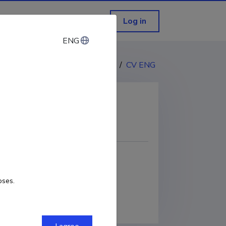
Log in
ENG
ENG
CV EST
/
CV ENG
COPY LINK
D
0000-0001-9704-826X
oses.