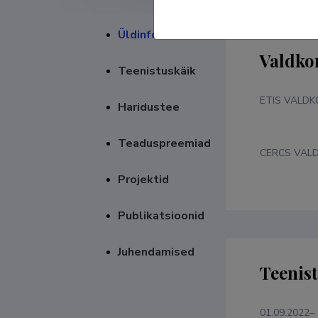
Üldinfo
Valdko
Teenistuskäik
ETIS VALD
Haridustee
Teaduspreemiad
CERCS VAL
Projektid
Publikatsioonid
Juhendamised
Teenis
01.09.2022–