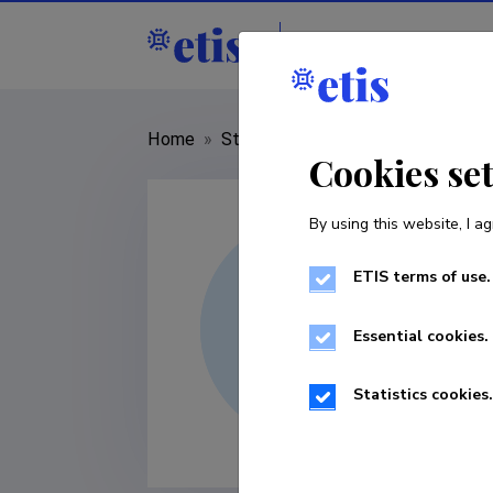
Staff
R&D institut
Home
»
Staff
»
Marii Haak
Cookies se
By using this website, I ag
ETIS terms of use.
Essential cookies.
Statistics cookies.