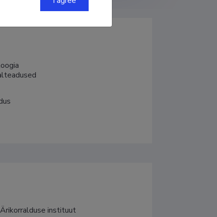
I agree
ogia

aalteadused
dus
Ärikorralduse instituut