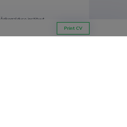
Ärikorralduse instituut
Print CV
Ärikorralduse instituut
Ärikorralduse instituut