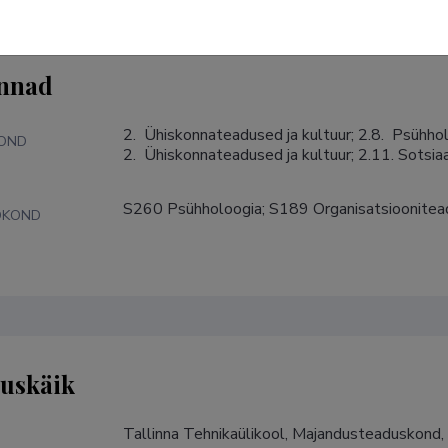
nnad
2.  Ühiskonnateadused ja kultuur; 2.8.  Psühholo
KOND
2.  Ühiskonnateadused ja kultuur; 2.11. Sotsi
S260 Psühholoogia; S189 Organisatsioonitea
DKOND
tuskäik
Tallinna Tehnikaülikool, Majandusteaduskond, 