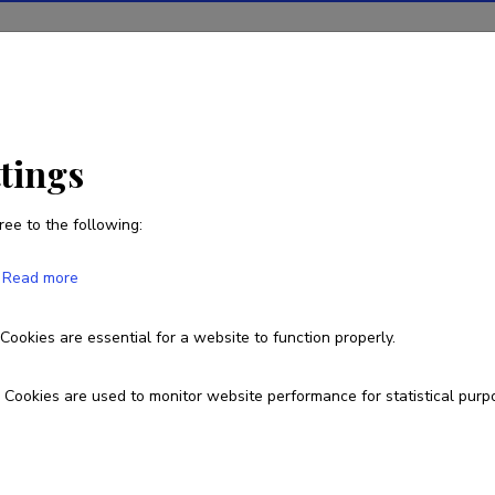
ions
Projects
R&D activity
Statistics
News
ttings
ree to the following:
Marii Haak
Read more
Cookies are essential for a website to function properly.
marii.haak@taltech.ee
Researcher ID
AAG-8454-2019
ORCI
Cookies are used to monitor website performance for statistical purp