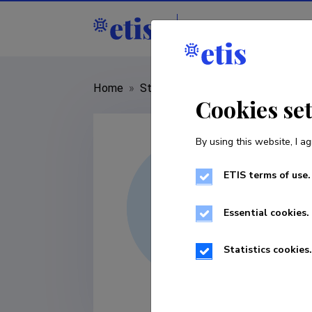
Staff
R&D institut
Home
»
Staff
»
Marili Kohava
Cookies se
By using this website, I ag
ETIS terms of use.
Essential cookies.
Statistics cookies.