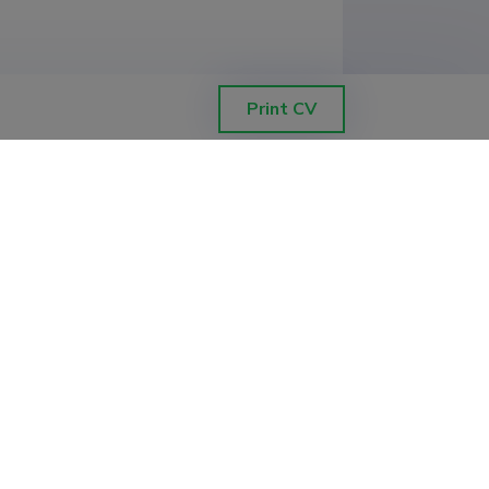
Print CV
ooli juhataja-lektor (1,00)
tool (1,00)