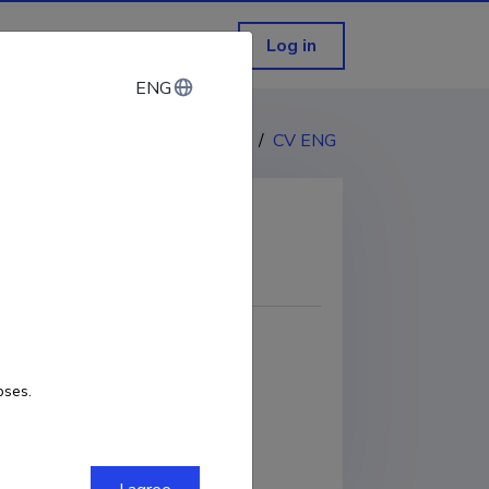
Log in
ENG
ENG
CV EST
/
CV ENG
COPY LINK
etooli juhataja-lektor
oses.