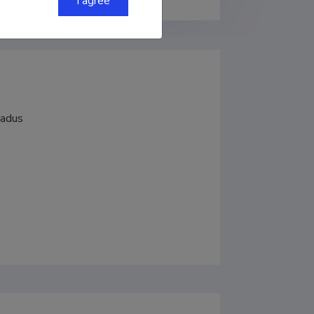
I agree
eadus