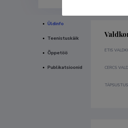
Üldinfo
Valdko
Teenistuskäik
ETIS VALD
Õppetöö
Publikatsioonid
CERCS VAL
TÄPSUSTU