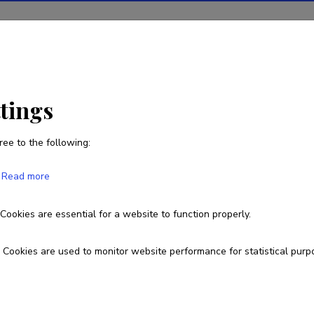
ions
Projects
R&D activity
Statistics
News
ttings
ree to the following:
Marili Kohava
Read more
Cookies are essential for a website to function properly.
Currently working at
Sisekaitseakadeemia politsei- ja piirivalvekolledži süüteomenetluse õpp
Cookies are used to monitor website performance for statistical purp
marili.kohava@sisekaitse.ee