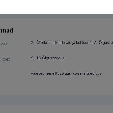
nnad
2.  Ühiskonnateadused ja kultuur; 2.7.  Õigust
KOND
S110 Õigusteadus
DKOND
väärteomenetlusõigus, korrakaitseõigus
S