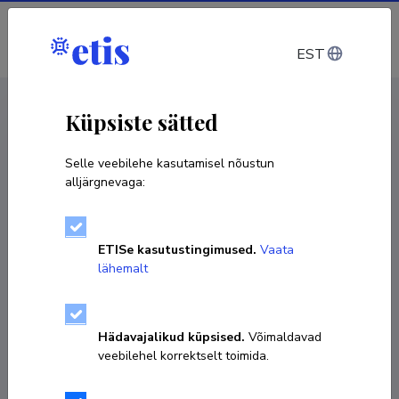
Sisene
EST
CV EST
/
CV ENG
< Isikud
Küpsiste sätted
Selle veebilehe kasutamisel nõustun
alljärgnevaga:
Marit Napp
ETISe kasutustingimused.
Vaata
Sünniaeg 11. september 1992
lähemalt
KOPEERI LINK
Hädavajalikud küpsised.
Võimaldavad
veebilehel korrektselt toimida.
marit.napp@gmail.com