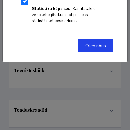
Statistika küpsised.
Kasutatakse
veebilehe jõudluse jälgimiseks
statistilistel eesmärkidel.
Valdkonnad
Olen nõus
Teenistuskäik
Teaduskraadid