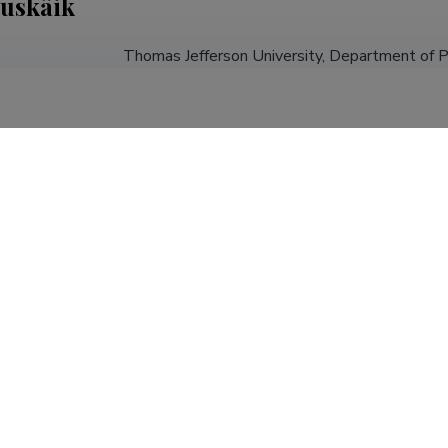
tuskäik
Thomas Jefferson University, Department of Ph
Tartu Ülikool, Sotsiaalteaduste valdkond, har
logopeedia kaasprofessor (0,50)
University of Tartu, Department of Special Ed
Einstein Helthcare Network, Moss Rehabilitat
Tartu Ülikool, Tartu Ülikooli Haridusteadusko
31.12.2009
laborant (0,75)
KUVA ROHKEM