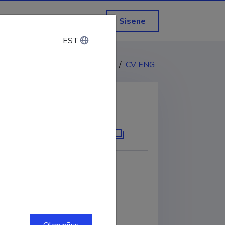
Sisene
EST
EST
CV EST
/
CV ENG
KOPEERI LINK
.