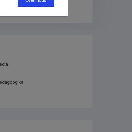
Olen nõus
edia
pedagoogika