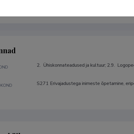
marja-liisa.mailend@ut.ee
ORCID
0000-0001-5169-3810
nnad
2.  Ühiskonnateadused ja kultuur; 2.9.  Logope
KOND
S271 Erivajadustega inimeste õpetamine, eri
DKOND