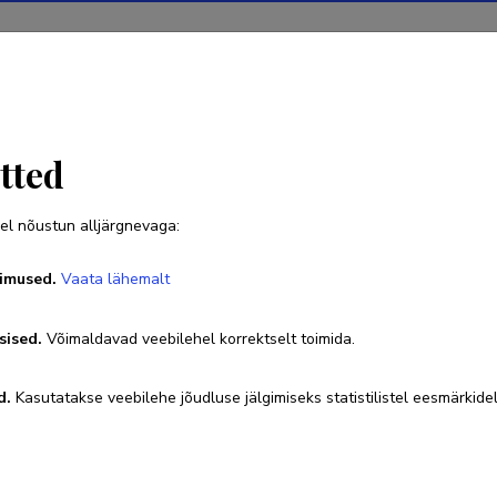
Projektid
Teadustegevus
Teadussilm
Uudised
tted
el nõustun alljärgnevaga:
Marja-Liisa Mailend
imused.
Vaata lähemalt
Sünniaeg 19. august 1983
sised.
Võimaldavad veebilehel korrektselt toimida.
Teadustöö põhisuunad
d.
Kasutatakse veebilehe jõudluse jälgimiseks statistilistel eesmärkidel
kõne, psühholingvistika, logopeedia