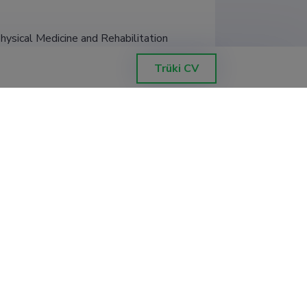
ysical Medicine and Rehabilitation
Trüki CV
idusteaduste instituut
ucation
ion Research Institute
nd