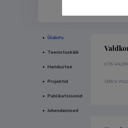
Üldinfo
Valdko
Teenistuskäik
ETIS VALD
Haridustee
Projektid
CERCS VAL
Publikatsioonid
Juhendamised