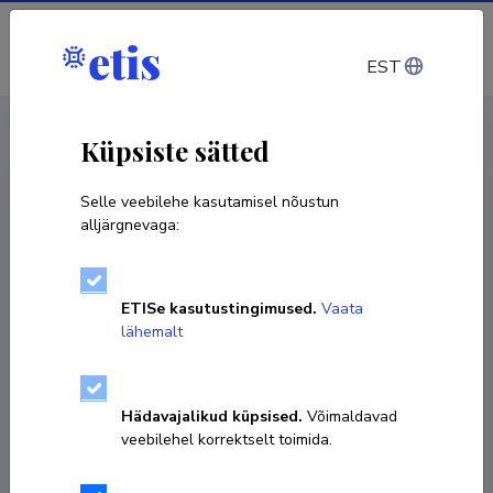
Sisene
EST
CV EST
/
CV ENG
< Isikud
Küpsiste sätted
Selle veebilehe kasutamisel nõustun
alljärgnevaga:
Marju Medar
ETISe kasutustingimused.
Vaata
Sünniaeg 06. september 1957
lähemalt
KOPEERI LINK
Hädavajalikud küpsised.
Võimaldavad
veebilehel korrektselt toimida.
5202837