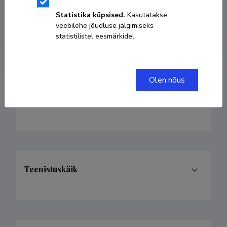
marju.medar@tlu.ee
Statistika küpsised.
Kasutatakse
veebilehe jõudluse jälgimiseks
statistilistel eesmärkidel.
ORCID
0000-0001-8123-9467
Olen nõus
Valdkonnad
Teenistuskäik