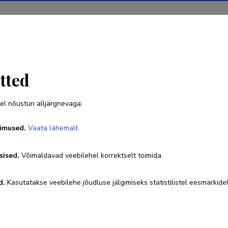
Projektid
Teadustegevus
Teadussilm
Uudised
tted
el nõustun alljärgnevaga:
Mark Braschinsky
imused.
Vaata lähemalt
Sünniaeg 23. mai 1976
sised.
Võimaldavad veebilehel korrektselt toimida.
731 8501
mark.braschinsky@ut.ee
Kodulehekülg
d.
Kasutatakse veebilehe jõudluse jälgimiseks statistilistel eesmärkidel