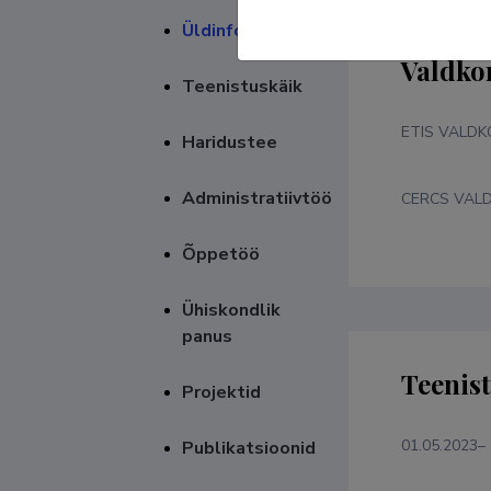
Üldinfo
Valdko
Teenistuskäik
ETIS VALD
Haridustee
Administratiivtöö
CERCS VAL
Õppetöö
Ühiskondlik
panus
Teenis
Projektid
01.05.2023–
Publikatsioonid