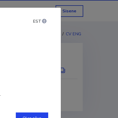
Sisene
EST
EST
CV EST
/
CV ENG
KOPEERI LINK
ORCID
0000-0002-3457-0242
.