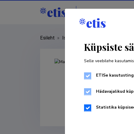
Isikud
Asutused
Esileht
»
Isikud
»
Mark Braschinsky
Küpsiste sä
Selle veebilehe kasutamis
ETISe kasutusting
Hädavajalikud küp
Statistika küpsise