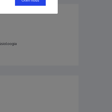
Olen nõus
üsioloogia