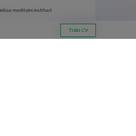
ilise meditsiini instituut
Trüki CV
gia osakond, vanemarst-õppejõud (1,00)
ilise meditsiini instituut
ilise meditsiini instituut