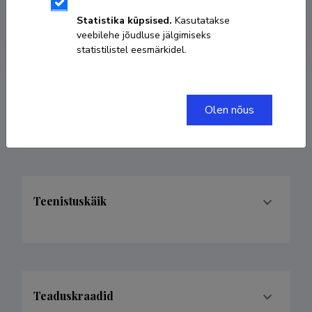
Kodulehekülg
Statistika küpsised.
Kasutatakse
veebilehe jõudluse jälgimiseks
statistilistel eesmärkidel.
Valdkonnad
Olen nõus
Teenistuskäik
Teaduskraadid