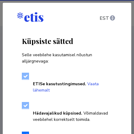
Sisene
EST
CV EST
/
CV ENG
< Isikud
Küpsiste sätted
Selle veebilehe kasutamisel nõustun
alljärgnevaga:
Mark Kantšukov
ETISe kasutustingimused.
Vaata
Sünniaeg 22. oktoober 1981
lähemalt
KOPEERI LINK
Hädavajalikud küpsised.
Võimaldavad
veebilehel korrektselt toimida.
ecomark@ut.ee