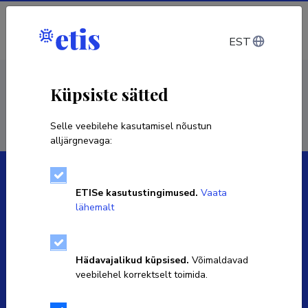
Sisene
EST
< Isikud
Küpsiste sätted
Selle veebilehe kasutamisel nõustun
alljärgnevaga:
ETISe kasutustingimused.
Vaata
lähemalt
Eesti Teadusinfosüsteemi omanik on Haridus- ja
Teadusministeerium ning igapäevaselt haldab seda SA
Hädavajalikud küpsised.
Võimaldavad
Eesti Teadusagentuur.
veebilehel korrektselt toimida.