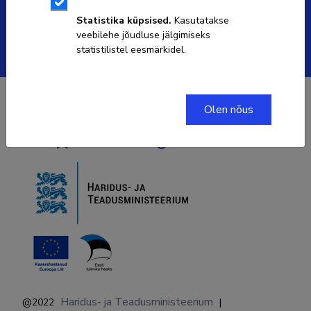
ETISe kasutajatoe kontakt
Statistika küpsised.
Kasutatakse
veebilehe jõudluse jälgimiseks
Soola 8, Tartu 51013
statistilistel eesmärkidel.
Olen nõus
Haridus- ja Teadusministeerium
@2022
|