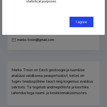
statistical purposes.
Born on 24. detsember 1977
COPY LINK
I agree
marko.troon@gmail.com
Marko Troon on Eesti geoloogia ja ruumilise 
analüüsi valdkonna peaspetsialist, kellel on 
tugev teaduspõhine taust ning kogemus avalikus 
sektoris. Ta tegeleb andmepõhiste ja kestlike 
lahendustega ruumi‑ ja keskkonnaküsimustes.