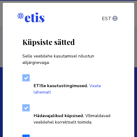
Sisene
EST
< Isikud
Küpsiste sätted
Selle veebilehe kasutamisel nõustun
alljärgnevaga:
ETISe kasutustingimused.
Vaata
lähemalt
Eesti Teadusinfosüsteemi omanik on Haridus- ja
Teadusministeerium ning igapäevaselt haldab seda SA
Hädavajalikud küpsised.
Võimaldavad
Eesti Teadusagentuur.
veebilehel korrektselt toimida.