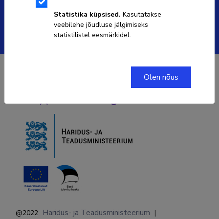
ETISe kasutajatoe kontakt
Statistika küpsised.
Kasutatakse
veebilehe jõudluse jälgimiseks
Soola 8, Tartu 51013
statistilistel eesmärkidel.
Olen nõus
Haridus- ja Teadusministeerium
@2022
|