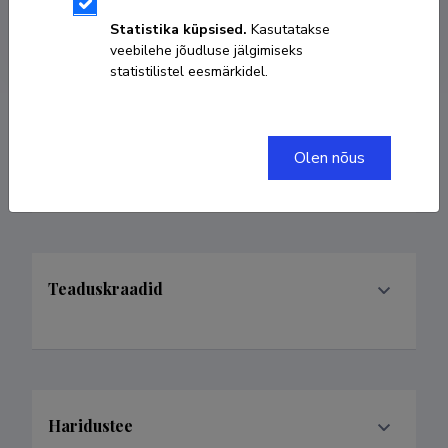
mergime.ibrahimi@taltech.ee
Statistika küpsised.
Kasutatakse
veebilehe jõudluse jälgimiseks
statistilistel eesmärkidel.
Teenistuskäik
Olen nõus
Teaduskraadid
Haridustee