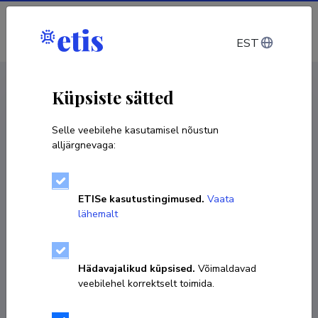
Sisene
EST
CV EST
/
CV ENG
< Isikud
Küpsiste sätted
Selle veebilehe kasutamisel nõustun
alljärgnevaga:
Mergime Ibrahimi
ETISe kasutustingimused.
Vaata
Sünniaeg 08. oktoober 1993
lähemalt
KOPEERI LINK
Hädavajalikud küpsised.
Võimaldavad
veebilehel korrektselt toimida.
6202667