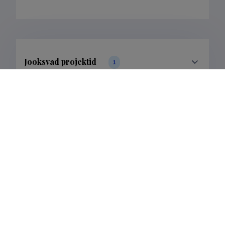
Jooksvad projektid
1
Filtreeri andmeid
Lõppenud projektid
1
Filtreeri andmeid
Publikatsioonid
3
Filtreeri andmeid