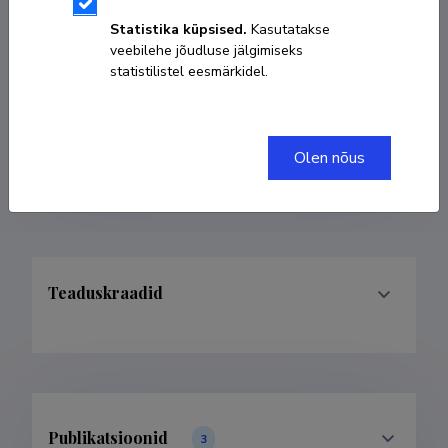
Sünniaeg 10. november 1989
Statistika küpsised.
Kasutatakse
veebilehe jõudluse jälgimiseks
KOPEERI LINK
statistilistel eesmärkidel.
Olen nõus
mertik6lvart@hotmail.com
Teaduskraadid
Publikatsioonid
3