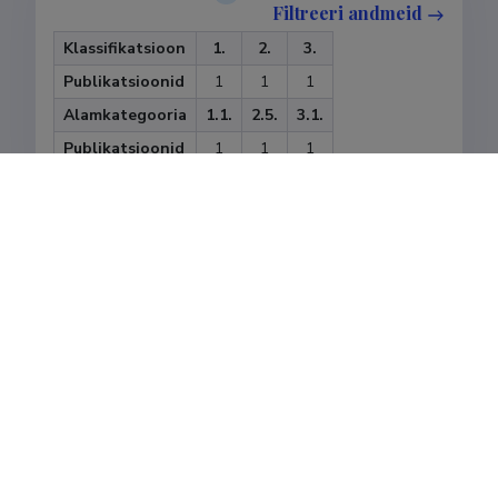
Filtreeri andmeid
Klassifikatsioon
1.
2.
3.
Publikatsioonid
1
1
1
Alamkategooria
1.1.
2.5.
3.1.
Publikatsioonid
1
1
1
Viimati uuendatud
12.09.2023