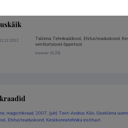
tuskäik
Tallinna Tehnikaülikool, Ehitusteaduskond, Kes
31.12.2012
ventilatsiooni õppetool
insener (0,20)
kraadid
e, magistrikraad, 2007, (juh) Teet-Andrus Kõiv, Sisekliima uurimi
ool, Ehitusteaduskond, Keskkonnatehnika instituut.