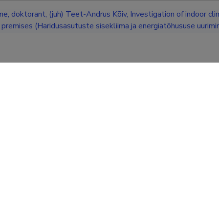
e, doktorant, (juh) Teet-Andrus Kõiv, Investigation of indoor c
 premises (Haridusasutuste sisekliima ja energiatõhususe uurimin
skond, Keskkonnatehnika instituut.
ions
7
n
1.
3.
5.
1
5
1
1.2.
3.1.
3.2.
5.2.
1
3
2
1