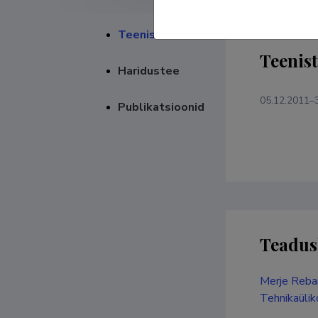
Teenistuskäik
Teenis
Haridustee
05.12.2011–
Publikatsioonid
Teadus
Merje Reban
Tehnikaülik