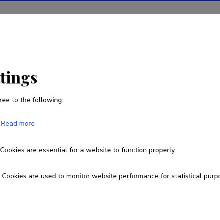
ions
Projects
R&D activity
Statistics
News
ttings
ree to the following:
Merje Rebane
Read more
Born on 30. september 1983
Cookies are essential for a website to function properly.
+37256629799
merjerebane@gmail.com
Cookies are used to monitor website performance for statistical purp