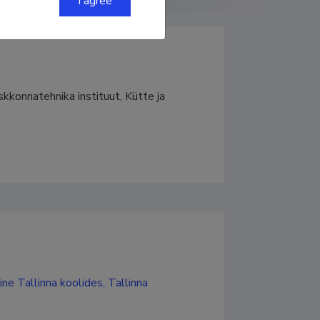
I agree
kkonnatehnika instituut, Kütte ja 
ne Tallinna koolides, Tallinna