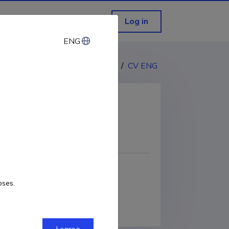
Log in
ENG
ENG
CV EST
/
CV ENG
COPY LINK
oses.