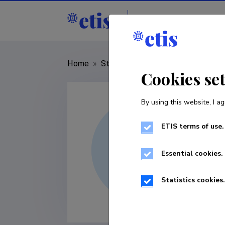
Staff
R&D institut
Home
»
Staff
»
Merje Rebane
Cookies se
By using this website, I ag
ETIS terms of use.
Essential cookies.
Statistics cookies.