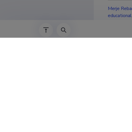
Merje Reban
educational
Ehitusteadu
Publicat
Classificatio
Publications
Subclass
Publications