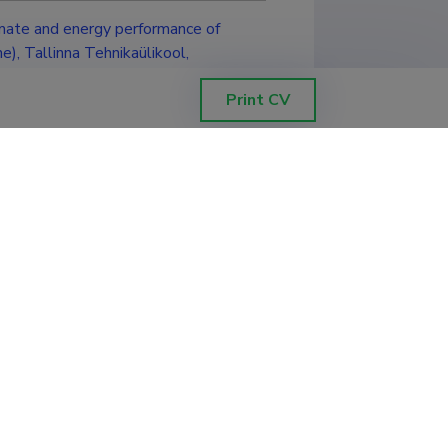
limate and energy performance of
e), Tallinna Tehnikaülikool,
Print CV
Filter data