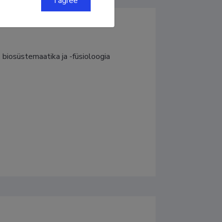
I agree
, biosüstemaatika ja -füsioloogia