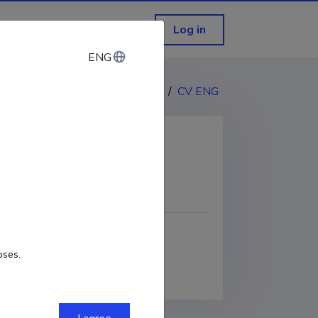
Log in
ENG
ENG
CV EST
/
CV ENG
COPY LINK
oses.