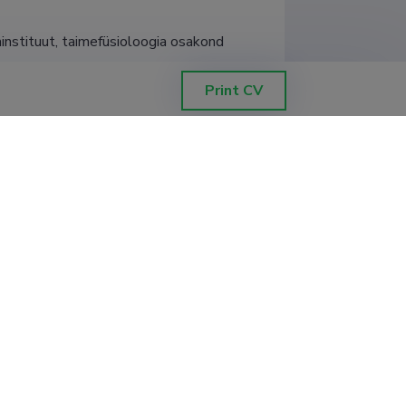
instituut, taimefüsioloogia osakond
Print CV
instituut, taimefüsioloogia osakond
instituut, taimefüsioloogia osakond