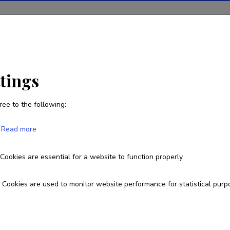
ions
Projects
R&D activity
Statistics
News
ttings
ree to the following:
Miguel Portillo Estrada
Read more
Born on 15. oktoober 1985
Cookies are essential for a website to function properly.
miguel.portillo@emu.ee
Cookies are used to monitor website performance for statistical purp