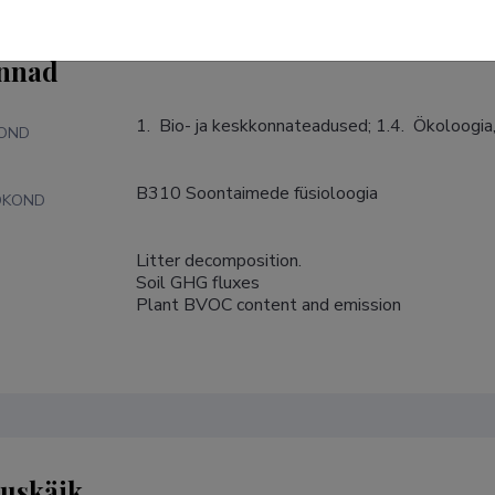
nnad
1.  Bio- ja keskkonnateadused; 1.4.  Ökoloogia
KOND
B310 Soontaimede füsioloogia
DKOND
Litter decomposition.

S
Soil GHG fluxes

Plant BVOC content and emission
tuskäik