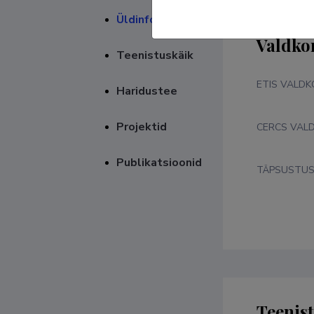
Üldinfo
Valdko
Teenistuskäik
ETIS VALD
Haridustee
Projektid
CERCS VAL
Publikatsioonid
TÄPSUSTU
Teenis