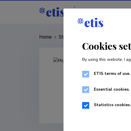
Staff
R&D institut
Home
»
Staff
»
Miguel Portillo Estrada
Cookies se
By using this website, I ag
ETIS terms of use.
Essential cookies.
Statistics cookies.