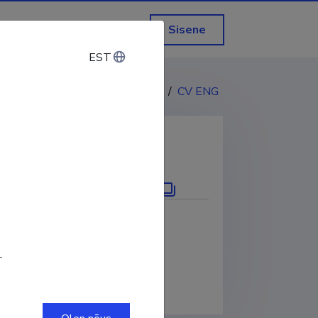
Sisene
EST
EST
CV EST
/
CV ENG
KOPEERI LINK
.