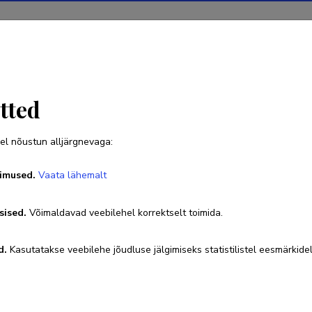
Projektid
Teadustegevus
Teadussilm
Uudised
tted
el nõustun alljärgnevaga:
Ming jia Liew
imused.
Vaata lähemalt
sised.
Võimaldavad veebilehel korrektselt toimida.
liewmingjia.sg@gmail.com
d.
Kasutatakse veebilehe jõudluse jälgimiseks statistilistel eesmärkidel