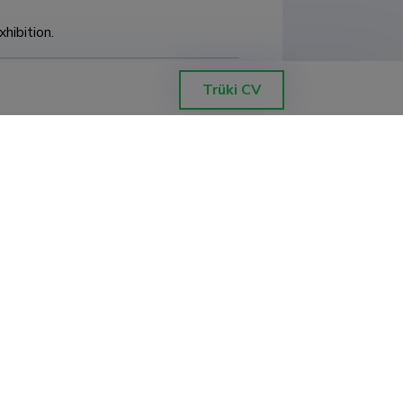
hibition.
ology.
Trüki CV
nted Wearables.
reative Part.
le Technology.