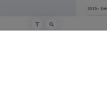
2015–  Exhi
2014–  Show
2014–  Exhi
2014–  Swed
2013–  Exhi
Viimati uuendatud