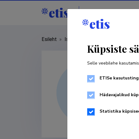
Isikud
Asutused
Esileht
»
Isikud
»
Ming jia Liew
Küpsiste sä
Selle veebilehe kasutamis
ETISe kasutusting
Hädavajalikud küp
Statistika küpsise