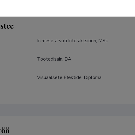
stee
Inimese-arvuti Interaktsioon, MSc
Tootedisain, BA
Visuaalsete Efektide, Diploma
töö