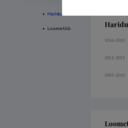
Haridustee
Haridu
Loometöö
2016–2019
2011–2015
2007–2010
Loome