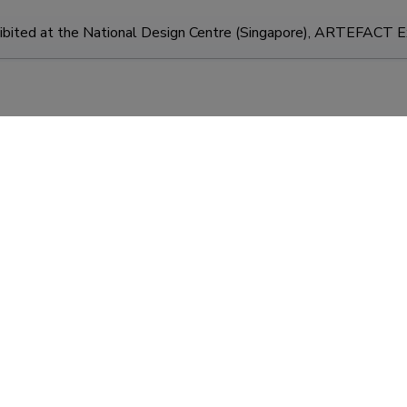
bited at the National Design Centre (Singapore), ARTEFACT Ex
cased at Startup Asia (Singapore), Featuring Wearable Techn
bited at the ArtScience Musuem (Singapore), Featuring 3D-pri
en International 3D Printing Competition, 1st Prize for most C
bited at the ArtScience Museum (Singapore), Featuring Wearab
KUVA ROHKEM
21.10.2020