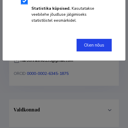
Sünniaeg 15. aprill 1990
Statistika küpsised.
Kasutatakse
veebilehe jõudluse jälgimiseks
KOPEERI LINK
statistilistel eesmärkidel.
Olen nõus
+37253912599
haroonrashid199@gmail.com
ORCID
0000-0002-6345-1875
Valdkonnad