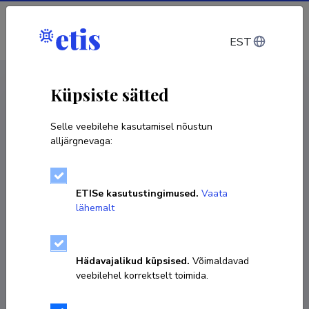
Sisene
EST
CV EST
/
CV ENG
< Isikud
Küpsiste sätted
Selle veebilehe kasutamisel nõustun
alljärgnevaga:
ETISe kasutustingimused.
Vaata
lähemalt
Hädavajalikud küpsised.
Võimaldavad
veebilehel korrektselt toimida.
Muhammad Haroon Rashid