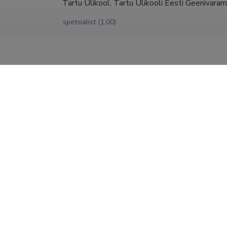
Tartu Ülikool, Tartu Ülikooli Eesti Geenivara
spetsialist (1,00)
Tartu Ülikool, Loodus- ja täppisteaduste vald
03.10.2024
geenidoonorite portaali arendusjuht (1,00)
Tartu Ülikool, Loodus- ja täppisteaduste vald
31.05.2022
spetsialist (0,10)
Tartu Ülikool, Tartu Ülikooli genoomika instit
31.12.2020
spetsialist (0,10)
Tartu Ülikool, Tartu Ülikooli Eesti Geenivara
31.05.2016
spetsialist (0,50)
SHOW MORE