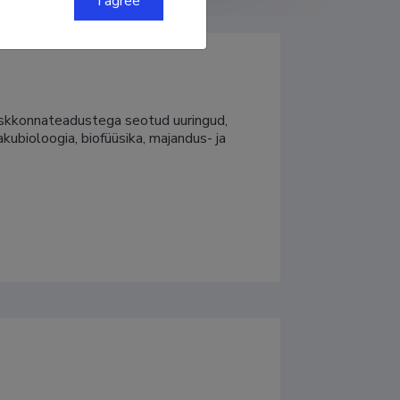
I agree
keskkonnateadustega seotud uuringud, 
kubioloogia, biofüüsika, majandus- ja 