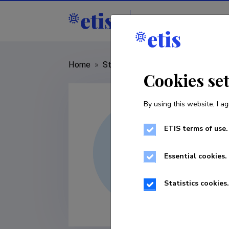
Staff
R&D institut
Home
»
Staff
»
Natalia Pervjakova
Cookies se
By using this website, I ag
ETIS terms of use.
Essential cookies.
Statistics cookies.