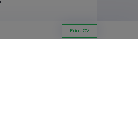
mu
kond, genoomika instituut
Print CV
kond, genoomika instituut
uut
mu