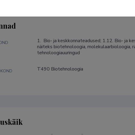
nnad
1.  Bio- ja keskkonnateadused; 1.12. Bio- ja 
KOND
näiteks biotehnoloogia, molekulaarbioloogia, ra
tehnoloogiauuringud
T490 Biotehnoloogia
DKOND
tuskäik