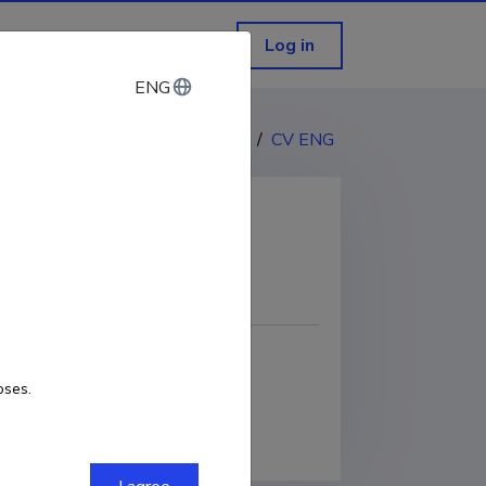
Log in
ENG
ENG
CV EST
/
CV ENG
COPY LINK
oses.