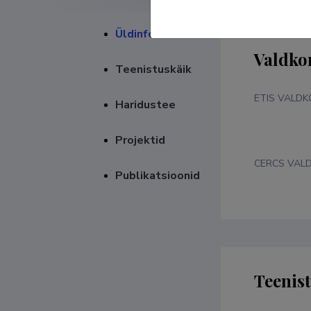
Üldinfo
Valdko
Teenistuskäik
ETIS VALD
Haridustee
Projektid
CERCS VAL
Publikatsioonid
Teenis