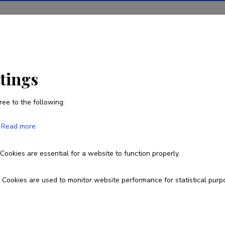
ions
Projects
R&D activity
Statistics
News
ttings
ree to the following:
Natalia Pervjakova
Read more
Born on 27. november 1987
Cookies are essential for a website to function properly.
737 4045
natalia.pervjakova@ut.ee
Cookies are used to monitor website performance for statistical purp