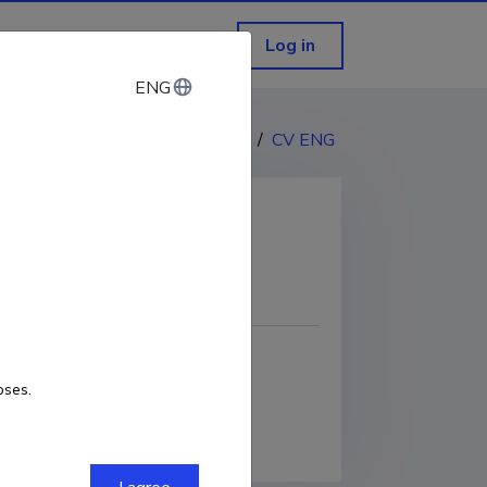
Log in
ENG
ENG
CV EST
/
CV ENG
COPY LINK
oses.