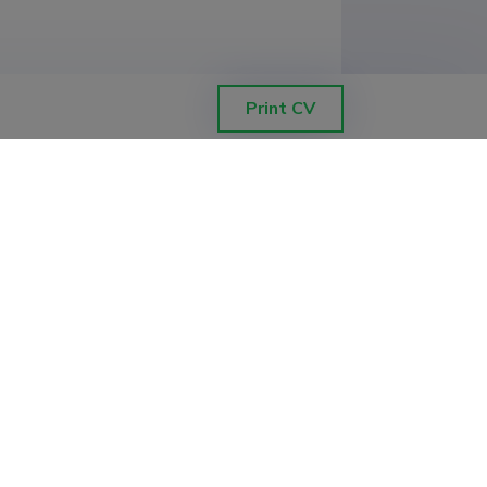
Print CV
enduste mehaanilised omadused ja
kainstituut