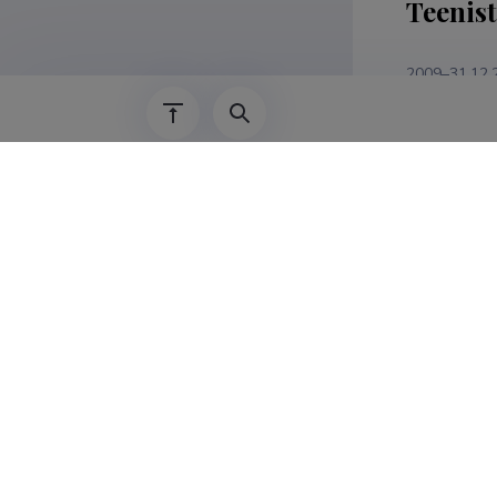
Teenis
2009–31.12.
Teadus
Natalja Maš
mittepurust