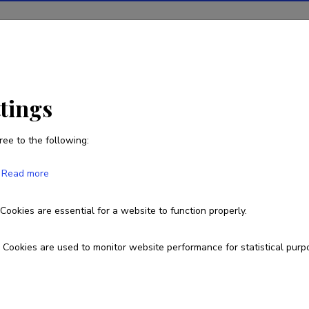
ions
Projects
R&D activity
Statistics
News
ttings
ree to the following:
Natalja Maštšenko
Read more
Born on 20. juuni 1990
Cookies are essential for a website to function properly.
nataljamas@gmail.com
Cookies are used to monitor website performance for statistical purp