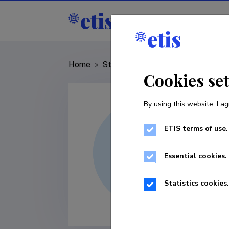
Staff
R&D institut
Home
»
Staff
»
Natalja Maštšenko
Cookies se
By using this website, I ag
ETIS terms of use.
Essential cookies.
Statistics cookies.