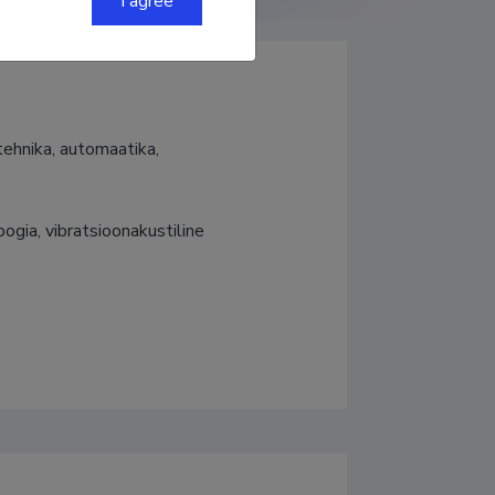
I agree
ehnika, automaatika, 
gia, vibratsioonakustiline 