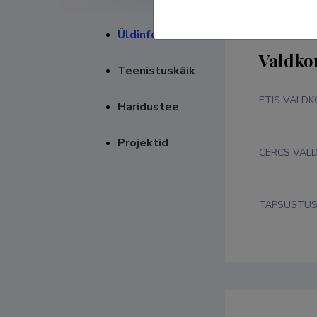
Üldinfo
Valdko
Teenistuskäik
ETIS VALD
Haridustee
Projektid
CERCS VAL
TÄPSUSTU