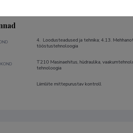
nnad
4.  Loodusteadused ja tehnika; 4.13. Mehhanot
KOND
tööstustehnoloogia
T210 Masinaehitus, hüdraulika, vaakumtehnoloo
DKOND
tehnoloogia
Liimliite mittepurustav kontroll
S