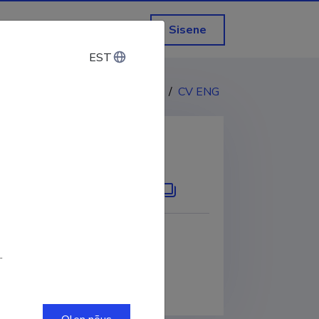
Sisene
EST
EST
CV EST
/
CV ENG
KOPEERI LINK
.