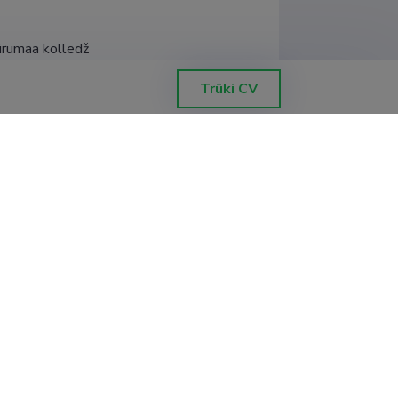
Virumaa kolledž
Trüki CV
i University