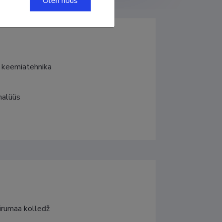
Olen nõus
a keemiatehnika
nalüüs
Virumaa kolledž