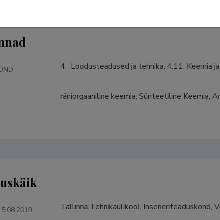
nnad
4.  Loodusteadused ja tehnika; 4.11. Keemia j
KOND
räniorgaaniline keemia; Sünteetiline Keemia, A
S
tuskäik
Tallinna Tehnikaülikool, Inseneriteaduskond, 
15.08.2019