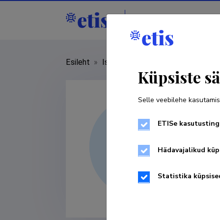
Isikud
Asutused
Esileht
»
Isikud
»
Oleg Golubev
Küpsiste sä
Selle veebilehe kasutamis
ETISe kasutusting
Hädavajalikud küp
Statistika küpsise