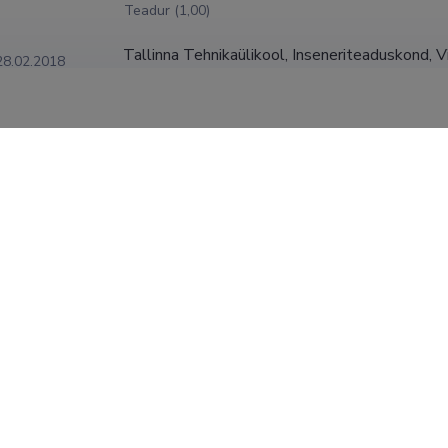
Teadur (1,00)
Tallinna Tehnikaülikool, Inseneriteaduskond, 
28.02.2018
teadus- ja uuringujuht (1,00)
Laboratory of Organic Chemistry,  Åbo Akadem
31.12.2010
Keemik (1,00)
Tervisekaitseinspektsioon
31.12.2008
Analüütiline keemik (1,00)
Tartu Ülikool
31.07.2007
Pr. Keemik (1,00)
KUVA ROHKEM