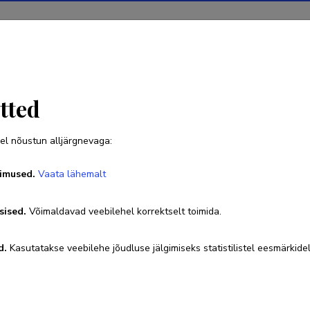
Projektid
Teadustegevus
Teadussilm
Uudised
tted
el nõustun alljärgnevaga:
Oleg Golubev
imused.
Vaata lähemalt
Sünniaeg 10. märts 1981
sised.
Võimaldavad veebilehel korrektselt toimida.
+37258550039
oleg.golubev@taltech.ee
d.
Kasutatakse veebilehe jõudluse jälgimiseks statistilistel eesmärkidel