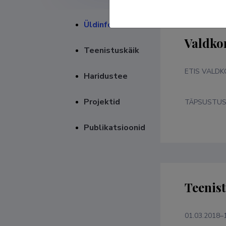
Üldinfo
Valdko
Teenistuskäik
ETIS VALD
Haridustee
Projektid
TÄPSUSTU
Publikatsioonid
Teenis
01.03.2018–