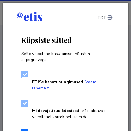
Sisene
EST
CV EST
/
CV ENG
< Isikud
Küpsiste sätted
Selle veebilehe kasutamisel nõustun
alljärgnevaga:
Olesja Bondarenko
ETISe kasutustingimused.
Vaata
Sünniaeg 28. august 1984
lähemalt
KOPEERI LINK
Hädavajalikud küpsised.
Võimaldavad
veebilehel korrektselt toimida.
+372 53415668