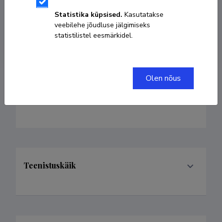
olesja.bondarenko@kbfi.ee
Statistika küpsised.
Kasutatakse
veebilehe jõudluse jälgimiseks
statistilistel eesmärkidel.
ORCID
0000-0001-8767-1365
Olen nõus
Valdkonnad
Teenistuskäik