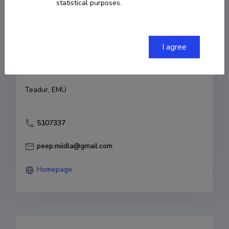
statistical purposes.
Born on 11. juuni 1951
COPY LINK
I agree
Currently working at
Teadur, EMÜ
5107337
peep.miidla@gmail.com
Homepage