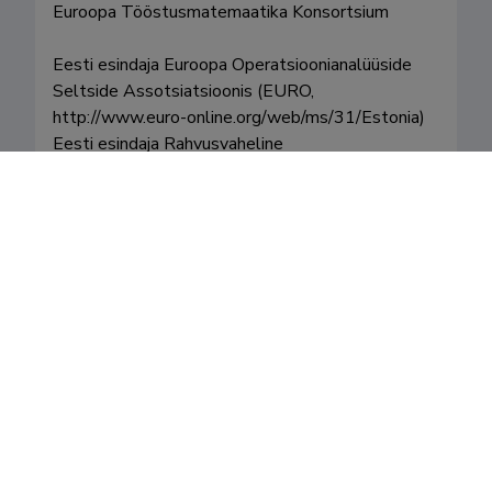
Euroopa Tööstusmatemaatika Konsortsium 

Eesti esindaja Euroopa Operatsioonianalüüside 
Seltside Assotsiatsioonis (EURO, 
http://www.euro-online.org/web/ms/31/Estonia)

Eesti esindaja Rahvusvaheline 
Operatsioonianalüüsi Seltside Föderatsioonis 
(IFORS, http://ifors.org/estonia/

Juhtkomitee liige, TD COST Action TD1409 
Mathematics for industry network (MI-NET), 
http://www.cost.eu/COST_Actions/tdp/TD1409

Juhtkomitee liige, TD COST Action TD1307, 
European Model Reduction Network (EU-
MORNET)