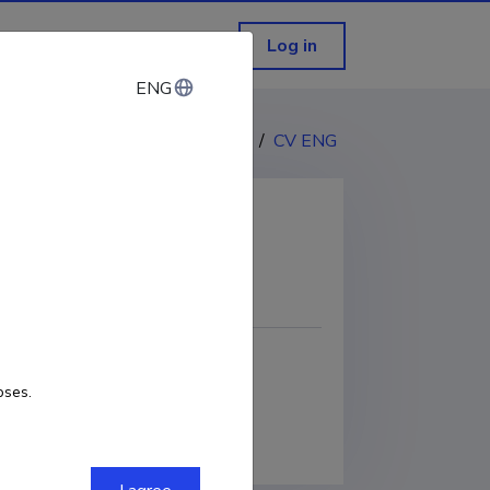
Log in
ENG
ENG
CV EST
/
CV ENG
COPY LINK
oses.