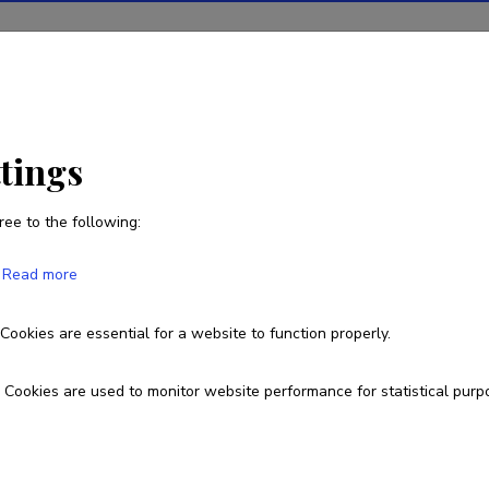
ions
Projects
R&D activity
Statistics
News
ttings
ree to the following:
Peeter Tulviste
Read more
Born on 28. oktoober 1945
Died on 11. märts 2017
Cookies are essential for a website to function properly.
peeter.tulviste@ut.ee
Cookies are used to monitor website performance for statistical purp