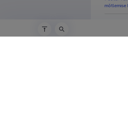
mõtlemise k
Peeter Tulv
(Tunnetuspr
Haridu
1987–
1975–