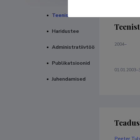
Teenistuskäik
Teenis
Haridustee
2004–
Administratiivtöö
Publikatsioonid
01.01.2003–
Juhendamised
Teadus
Peeter Tulvi