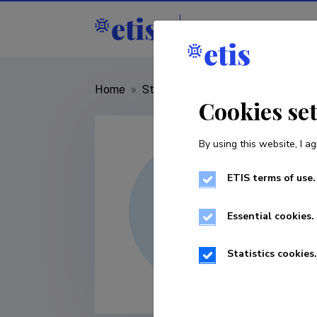
Staff
R&D institut
Home
»
Staff
»
Peeter Tulviste
Cookies se
By using this website, I ag
ETIS terms of use.
Essential cookies.
Statistics cookies.