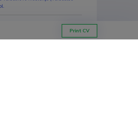
l.
zvitii poznavatelnõh protsessov
Print CV
l.