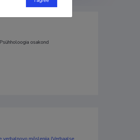
I agree
, Psühholoogia osakond
ije verbalnovo mõslenija (Verbaalse