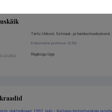
tuskäik
Tartu Ülikool, Sotsiaal- ja haridusteaduskond
Erakorraline professor (0,50)
Riigikogu liige
31.12.2011
kraadid
ste, doktorikraad, 1987, (juh) -, Kulturno-historitseskoje razvit