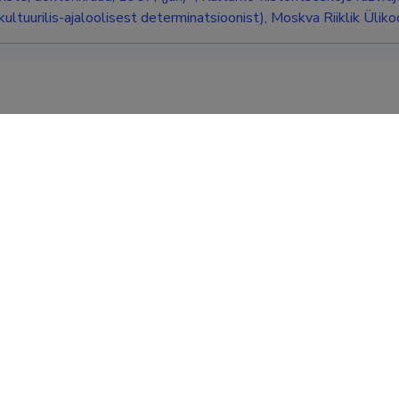
ultuurilis-ajaloolisest determinatsioonist), Moskva Riiklik Ülikoo
iste, doktorikraad, 1975, (juh) -, O sotsialno-historitseskom ra
otsesside sotsiaal-ajaloolisest arengust), Moskva Riiklik Ülikoo
stee
dr (psühholoogia)
teaduste kandidaat (psühholoogia)
Moskva Riiklik Ülikool