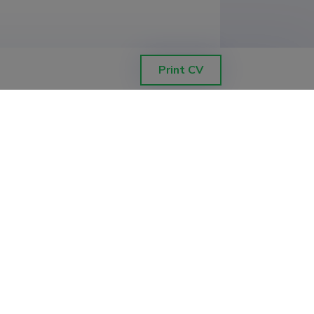
Print CV
 õppekava programminõukogu liige

u ja sotsiaalteenuste õppekavarühma 
de personalile ja klientidele“, 