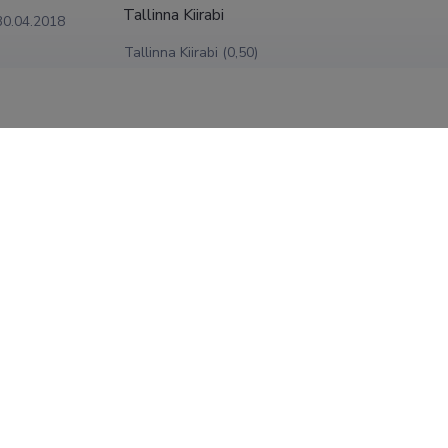
Tallinna Kiirabi
30.04.2018
Tallinna Kiirabi (0,50)
SHOW MORE
o
örühmades

5 Tartu Ülikooli Arstiteaduskonna õendusteaduse magistriõppe
amm „Kutsehariduse sisuline arendamine 2008-2013”, tervishoi
isjoni liige

rojekt „Koolitussüsteemi väljatöötamine haiglate ja hooldekodu
ge
