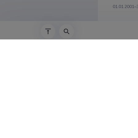
01.01.2001–
Lisainf
Tegevus tö
2010 - 201
2014 Progr
hindamis-kom
2011-2012 P
töörühma lii