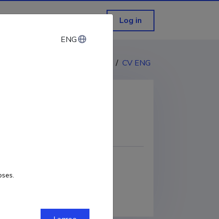
Log in
ENG
ENG
CV EST
/
CV ENG
COPY LINK
oses.