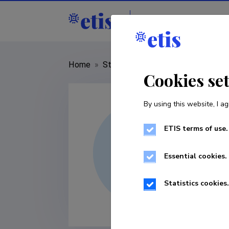
Staff
R&D institut
Home
»
Staff
»
Pille Tammpere
Cookies se
By using this website, I ag
ETIS terms of use.
Essential cookies.
Statistics cookies.