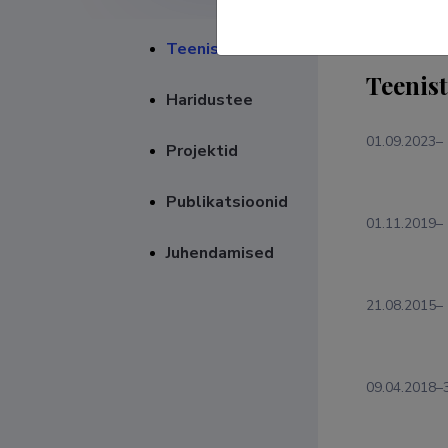
Teenistuskäik
Teenis
Haridustee
01.09.2023–
Projektid
Publikatsioonid
01.11.2019–
Juhendamised
21.08.2015–
09.04.2018–