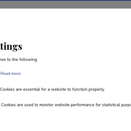
ions
Projects
R&D activity
Statistics
News
ttings
ree to the following:
Pille Tammpere
Read more
Born on 29. juuli 1968
Cookies are essential for a website to function properly.
56568104
pilletammpere@nooruse.ee
Cookies are used to monitor website performance for statistical purp