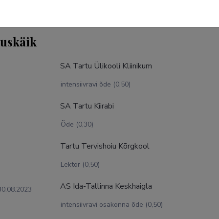
tuskäik
SA Tartu Ülikooli Kliinikum
intensiivravi õde (0,50)
SA Tartu Kiirabi
Õde (0,30)
Tartu Tervishoiu Kõrgkool
Lektor (0,50)
AS Ida-Tallinna Keskhaigla
30.08.2023
intensiivravi osakonna õde (0,50)