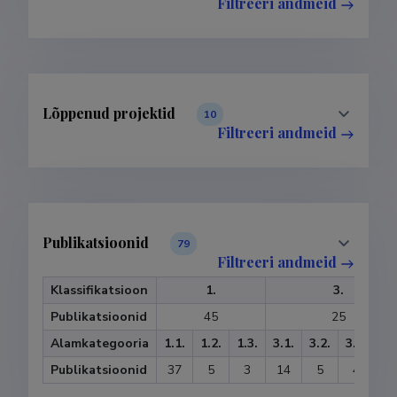
Filtreeri andmeid
Lõppenud projektid
10
Filtreeri andmeid
Publikatsioonid
79
Filtreeri andmeid
Klassifikatsioon
1.
3.
Publikatsioonid
45
25
Alamkategooria
1.1.
1.2.
1.3.
3.1.
3.2.
3.4.
3.
Publikatsioonid
37
5
3
14
5
4
2