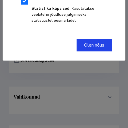
Sünniaeg 21. veebruar 1947
Statistika küpsised.
Kasutatakse
veebilehe jõudluse jälgimiseks
KOPEERI LINK
statistilistel eesmärkidel.
Olen nõus
737 4621
piret.kuusk@ut.ee
Valdkonnad