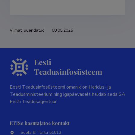
Viimati uuendatud
08.05.2025
Eesti Teadusinfosüsteemi omanik on Haridus- ja
Teadusministeerium ning igapäevaselt haldab seda SA
Eesti Teadusagentuur.
ETISe kasutajatoe kontakt
Soola 8, Tartu 51013