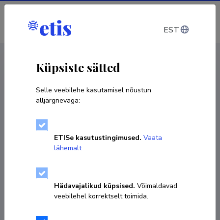
Sisene
EST
CV EST
/
CV ENG
< Isikud
Küpsiste sätted
Selle veebilehe kasutamisel nõustun
alljärgnevaga:
ETISe kasutustingimused.
Vaata
lähemalt
Hädavajalikud küpsised.
Võimaldavad
veebilehel korrektselt toimida.
Piret Kuusk