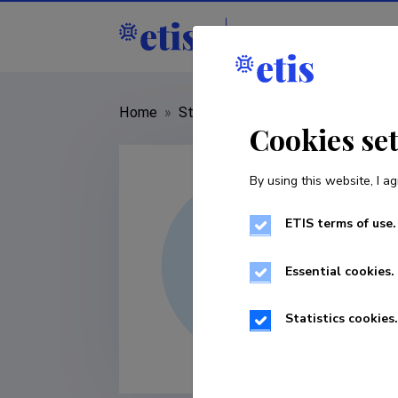
Staff
R&D institut
Home
»
Staff
»
Piret Multer
Cookies se
By using this website, I ag
ETIS terms of use.
Essential cookies.
Statistics cookies.