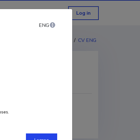
Log in
ENG
ENG
CV EST
/
CV ENG
COPY LINK
oses.