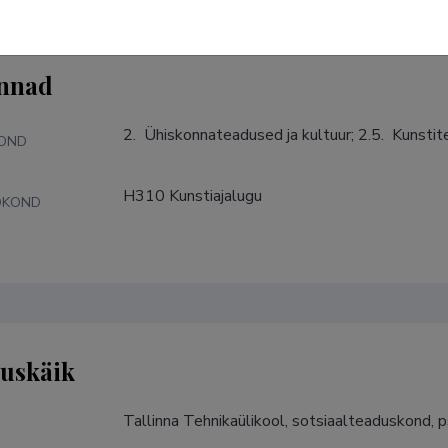
nnad
2.  Ühiskonnateadused ja kultuur; 2.5.  Kunsti
KOND
H310 Kunstiajalugu
DKOND
tuskäik
Tallinna Tehnikaülikool, sotsiaalteaduskond,