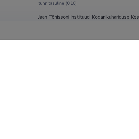
tunnitasuline (0,10)
Jaan Tõnissoni Instituudi Kodanikuhariduse Ke
Projektijuht (1,00)
Euroakadeemia
kunstiajalugu (0,30)
Euroakadeemia
Kunstiajalugu, tunnitasuline (0,30)
Jaan Tõnissoni Instituut, kodanikuhariduse kes
Projektijuht (1,00)
SHOW MORE