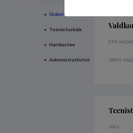
Üldinfo
Valdko
Teenistuskäik
ETIS VALD
Haridustee
Administratiivtöö
CERCS VAL
Teenis
2013–