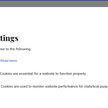
ions
Projects
R&D activity
Statistics
News
ttings
ree to the following:
Piret Multer
Read more
Born on 02. juuni 1954
Died on 08. juuli 2022
Cookies are essential for a website to function properly.
piret2@tktk.ee
Cookies are used to monitor website performance for statistical purp