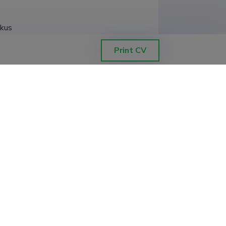
skus
Print CV
kus