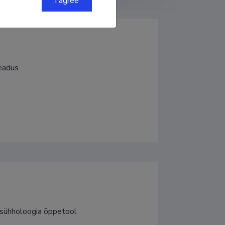
I agree
teadus
 psühholoogia õppetool