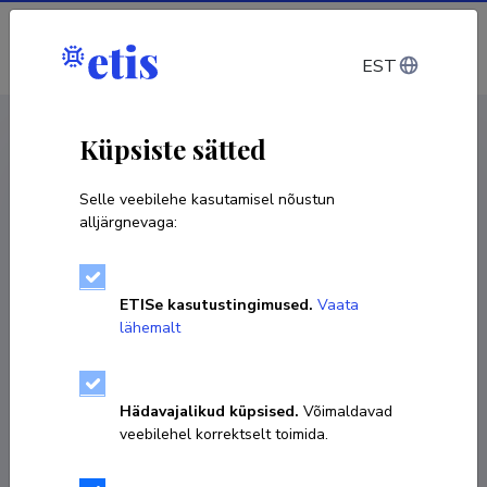
Sisene
EST
CV EST
/
CV ENG
< Isikud
Küpsiste sätted
Selle veebilehe kasutamisel nõustun
alljärgnevaga:
Priit Kruus
ETISe kasutustingimused.
Vaata
Sünniaeg 24. juuli 1986
lähemalt
KOPEERI LINK
Hädavajalikud küpsised.
Võimaldavad
veebilehel korrektselt toimida.
Teadustöö põhisuunad