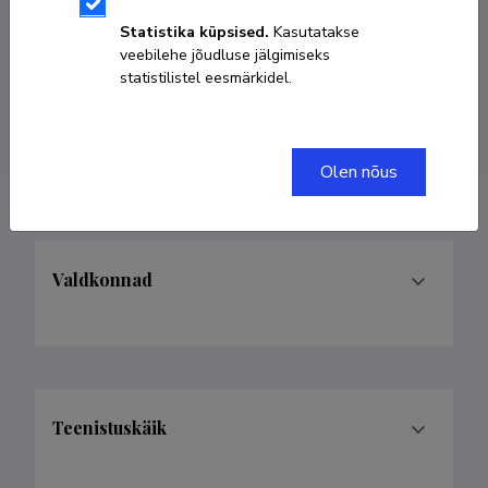
Meditsiinitehnika
Statistika küpsised.
Kasutatakse
veebilehe jõudluse jälgimiseks
statistilistel eesmärkidel.
+37255612672
priit.kruus@taltech.ee
Olen nõus
Valdkonnad
Teenistuskäik