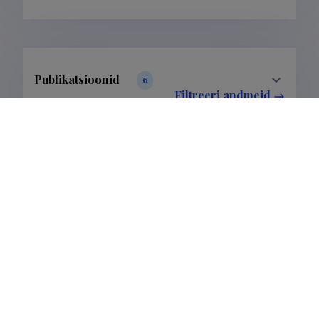
Publikatsioonid
6
Filtreeri andmeid
Klassifikatsioon
1.
3.
Publikatsioonid
4
2
Alamkategooria
1.1.
1.3.
3.1.
Publikatsioonid
3
1
2
Viimati uuendatud
30.11.2022