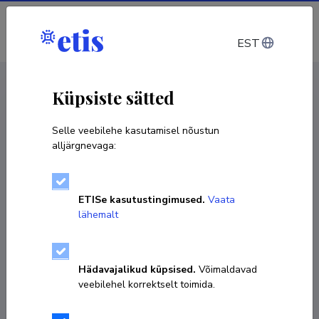
Sisene
EST
CV EST
/
CV ENG
< Isikud
Küpsiste sätted
Selle veebilehe kasutamisel nõustun
alljärgnevaga:
ETISe kasutustingimused.
Vaata
lähemalt
Hädavajalikud küpsised.
Võimaldavad
veebilehel korrektselt toimida.
Priit Lätt