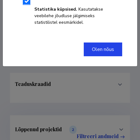
Statistika küpsised.
Kasutatakse
KOPEERI LINK
veebilehe jõudluse jälgimiseks
statistilistel eesmärkidel.
priit.latt@ut.ee
Olen nõus
Teaduskraadid
Lõppenud projektid
2
Filtreeri andmeid