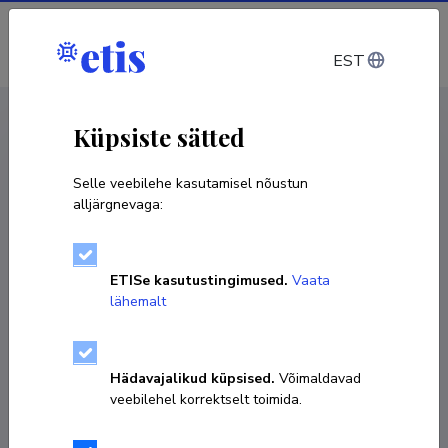
Sisene
EST
CV EST
/
CV ENG
< Isikud
Küpsiste sätted
Selle veebilehe kasutamisel nõustun
alljärgnevaga:
ETISe kasutustingimused.
Vaata
lähemalt
Hädavajalikud küpsised.
Võimaldavad
veebilehel korrektselt toimida.
Priit Lätti