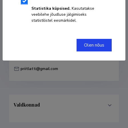
Sünniaeg 05. veebruar 1981
Statistika küpsised.
Kasutatakse
veebilehe jõudluse jälgimiseks
KOPEERI LINK
statistilistel eesmärkidel.
Ametikoht
Olen nõus
teadur, Eesti Meremuuseum SA
priitlatti@gmail.com
Valdkonnad