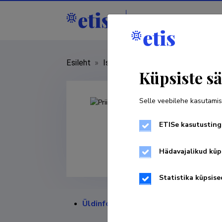
Isikud
Asutused
Esileht
»
Isikud
»
Priit Suve
Küpsiste sä
Selle veebilehe kasutamis
ETISe kasutusting
Hädavajalikud küp
Statistika küpsise
Üldinfo
Valdko