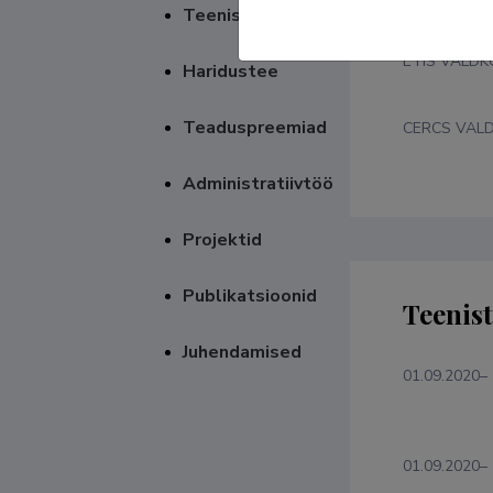
Teenistuskäik
ETIS VALD
Haridustee
Teaduspreemiad
CERCS VAL
Administratiivtöö
Projektid
Publikatsioonid
Teenis
Juhendamised
01.09.2020–
01.09.2020–