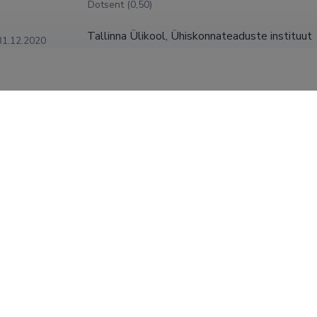
Dotsent (0,50)
Tallinna Ülikool, Ühiskonnateaduste instituut
31.12.2020
Teadur (0,25)
Tallinna Ülikool, Ühiskonnateaduste instituut
31.08.2020
Dotsent (1,00)
Sisekaitseakadeemia
31.08.2020
Professor (0,50)
KUVA ROHKEM