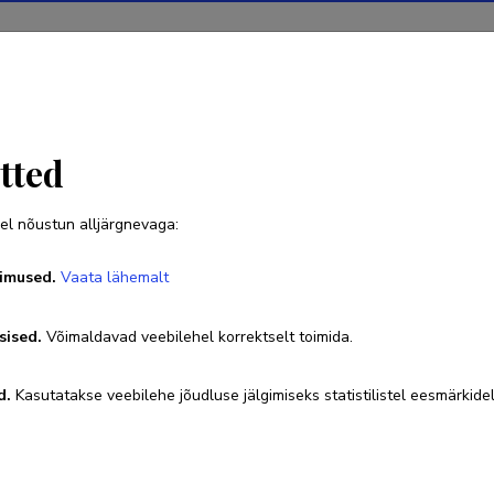
Projektid
Teadustegevus
Teadussilm
Uudised
tted
el nõustun alljärgnevaga:
Priit Suve
imused.
Vaata lähemalt
sised.
Võimaldavad veebilehel korrektselt toimida.
d.
Kasutatakse veebilehe jõudluse jälgimiseks statistilistel eesmärkidel
nnad