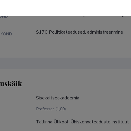
2.  Ühiskonnateadused ja kultuur; 2.13. Riigit
KOND
S170 Poliitikateadused, administreerimine
DKOND
tuskäik
Sisekaitseakadeemia
Professor (1,00)
Tallinna Ülikool, Ühiskonnateaduste instituut