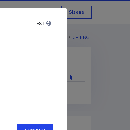
Sisene
EST
EST
CV EST
/
CV ENG
KOPEERI LINK
.