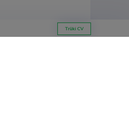
Trüki CV