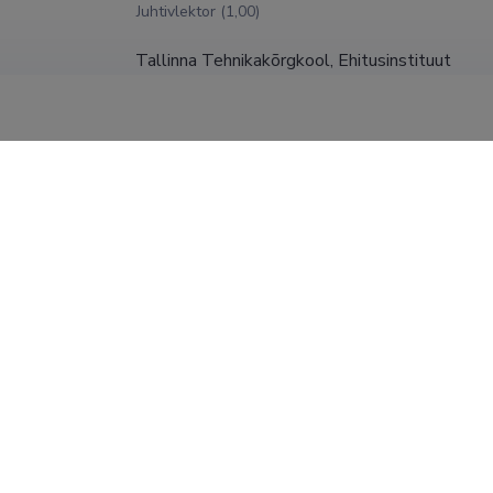
Juhtivlektor (1,00)
Tallinna Tehnikakõrgkool, Ehitusinstituut
Dotsent (1,00)
Tallinna Tehnikakõrgkool; Lektor
31.12.2008
RPI Eesti Põllumajandusprojekt
31.12.1993
kraadid
, magistrikraad (teaduskraad), 2004, (juh) Arne Randlepp, Geode