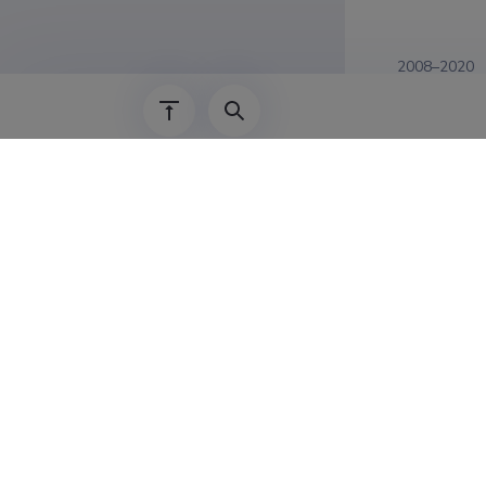
2008–2020
01.01.1993–
01.01.1989–
Teadus
Raivo Ranne