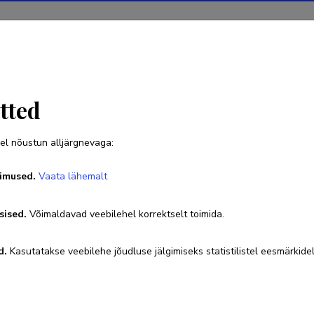
Projektid
Teadustegevus
Teadussilm
Uudised
tted
el nõustun alljärgnevaga:
Raivo Ranne
imused.
Vaata lähemalt
Sünniaeg 15. jaanuar 1963
sised.
Võimaldavad veebilehel korrektselt toimida.
6664548
raivora@tktk.ee
d.
Kasutatakse veebilehe jõudluse jälgimiseks statistilistel eesmärkidel