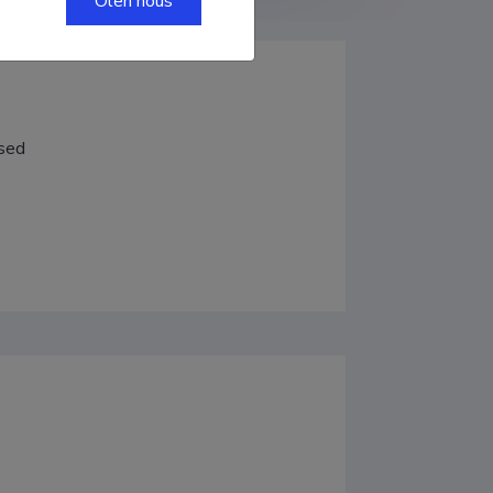
Olen nõus
used