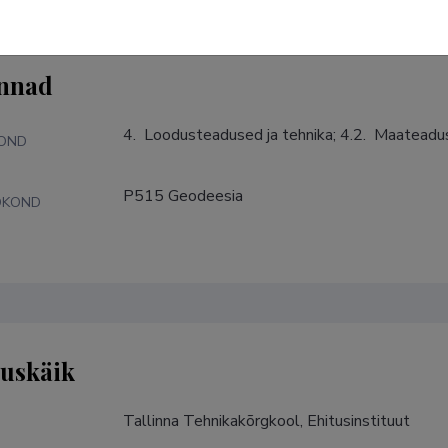
nnad
4.  Loodusteadused ja tehnika; 4.2.  Maatead
KOND
P515 Geodeesia
DKOND
tuskäik
Tallinna Tehnikakõrgkool, Ehitusinstituut