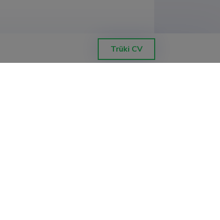
Trüki CV
esia aluste õppematerjalid, Tallinna