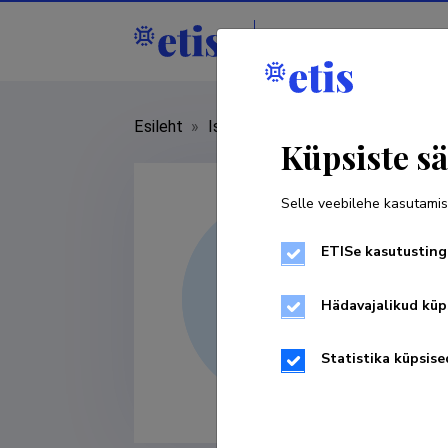
Isikud
Asutused
Esileht
»
Isikud
»
Raivo Ranne
Küpsiste sä
Selle veebilehe kasutamis
ETISe kasutusting
Hädavajalikud küp
Statistika küpsise