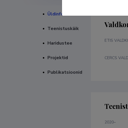
Üldinfo
Valdko
Teenistuskäik
ETIS VALD
Haridustee
Projektid
CERCS VAL
Publikatsioonid
Teenis
2020–