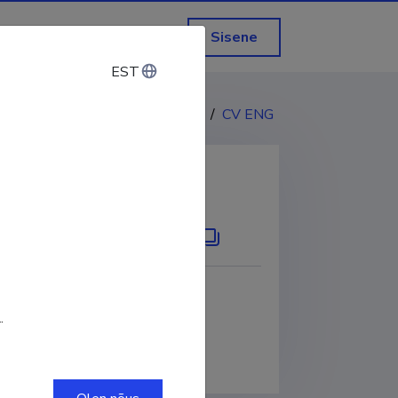
Sisene
EST
EST
CV EST
/
CV ENG
KOPEERI LINK
.