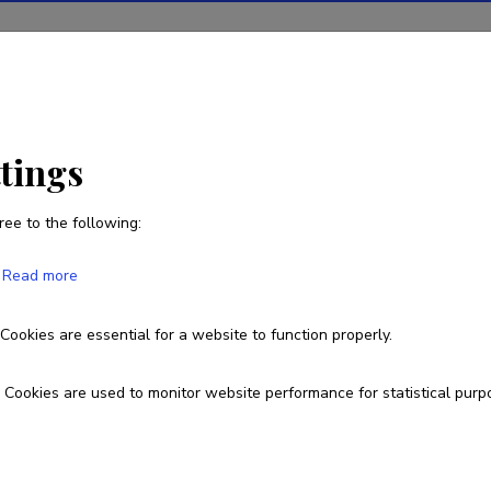
ions
Projects
R&D activity
Statistics
News
ttings
ree to the following:
Ramon Reimets
Read more
Born on 04. juuni 1985
Cookies are essential for a website to function properly.
a40677@ut.ee
Cookies are used to monitor website performance for statistical purp