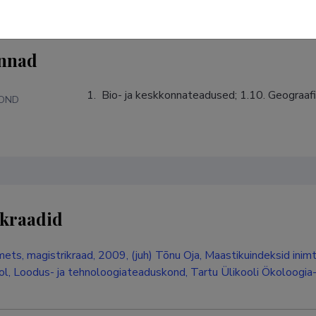
nnad
1.  Bio- ja keskkonnateadused; 1.10. Geograafi
KOND
kraadid
ts, magistrikraad, 2009, (juh) Tõnu Oja, Maastikuindeksid inimt
ol, Loodus- ja tehnoloogiateaduskond, Tartu Ülikooli Ökoloogia-