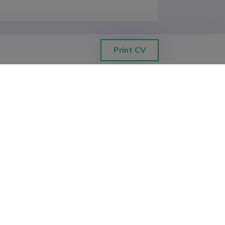
Print CV
alal
lal