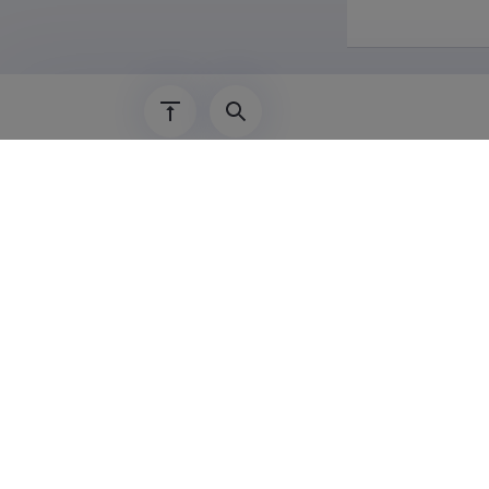
Haridu
2009–
2007–2009
2004–2007
1992–2004