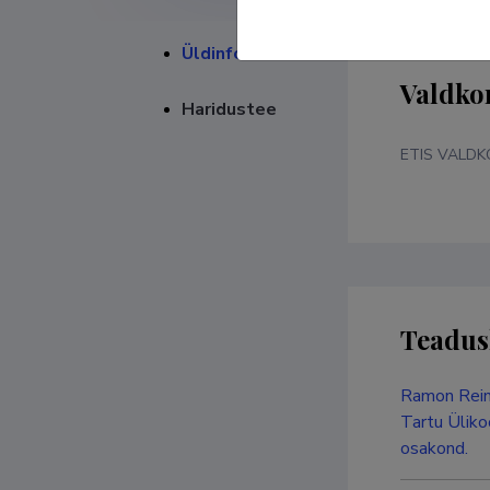
Üldinfo
Valdko
Haridustee
ETIS VALD
Teadus
Ramon Reime
Tartu Üliko
osakond.