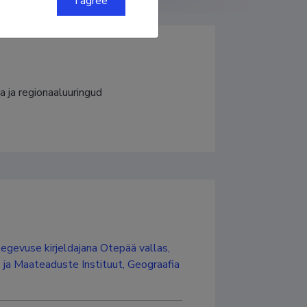
I agree
a ja regionaaluuringud
egevuse kirjeldajana Otepää vallas,
 ja Maateaduste Instituut, Geograafia