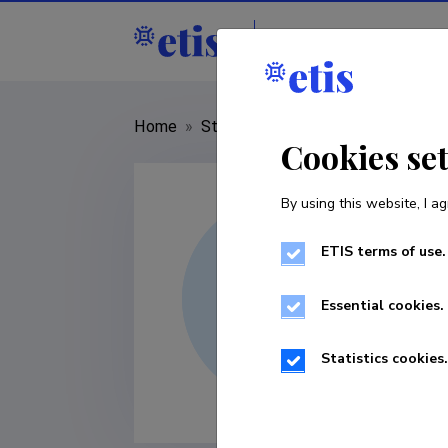
Staff
R&D institut
Home
»
Staff
»
Ramon Reimets
Cookies se
By using this website, I ag
ETIS terms of use.
Essential cookies.
Statistics cookies.