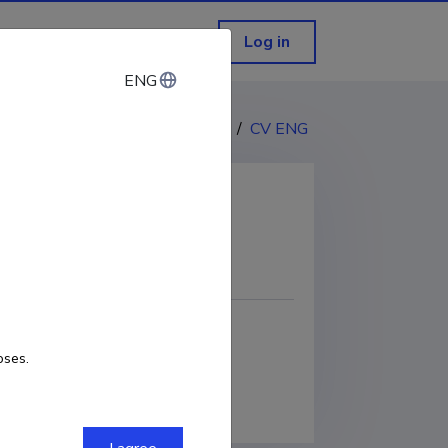
Log in
ENG
ENG
CV EST
/
CV ENG
COPY LINK
oses.