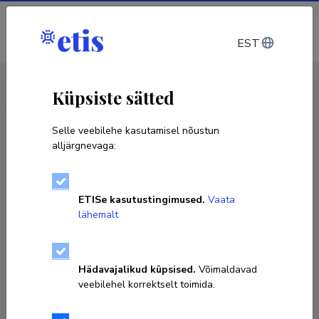
Sisene
EST
CV EST
/
CV ENG
< Isikud
Küpsiste sätted
Selle veebilehe kasutamisel nõustun
alljärgnevaga:
Rein Drenkhan
ETISe kasutustingimused.
Vaata
Sünniaeg 29. juuni 1977
lähemalt
KOPEERI LINK
Hädavajalikud küpsised.
Võimaldavad
veebilehel korrektselt toimida.
Ametikoht
metsapatoloogia professor