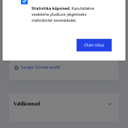
Statistika küpsised.
Kasutatakse
veebilehe jõudluse jälgimiseks
+372 58836724
statistilistel eesmärkidel.
rein.drenkhan@emu.ee
Researcher ID
PGT-9205-2026
Olen nõus
ORCID
0009-0009-8283-7333
Google Scholar profiil
Valdkonnad