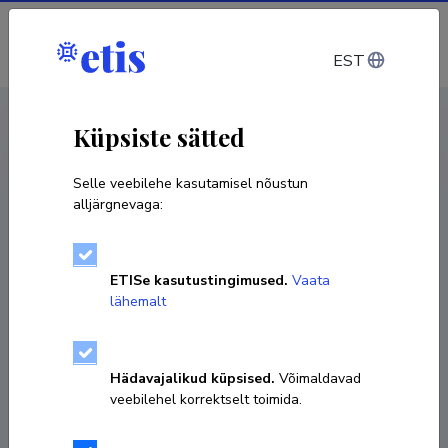
Sisene
EST
CV EST
/
CV ENG
< Isikud
Küpsiste sätted
Selle veebilehe kasutamisel nõustun
alljärgnevaga:
Rein Drenkhan
ETISe kasutustingimused.
Vaata
Sünniaeg 29. juuni 1977
lähemalt
KOPEERI LINK
Hädavajalikud küpsised.
Võimaldavad
veebilehel korrektselt toimida.
Ametikoht
metsapatoloogia professor