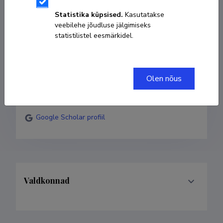
Statistika küpsised.
Kasutatakse
veebilehe jõudluse jälgimiseks
+372 58836724
statistilistel eesmärkidel.
rein.drenkhan@emu.ee
Researcher ID
PGT-9205-2026
Olen nõus
ORCID
0009-0009-8283-7333
Google Scholar profiil
Valdkonnad