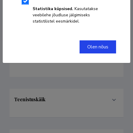
5510314
Statistika küpsised.
Kasutatakse
veebilehe jõudluse jälgimiseks
statistilistel eesmärkidel.
rein.koch@tktk.ee
Olen nõus
Valdkonnad
Teenistuskäik