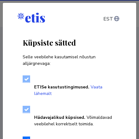
Sisene
EST
CV EST
/
CV ENG
< Isikud
Küpsiste sätted
Selle veebilehe kasutamisel nõustun
alljärgnevaga:
Rein Koch
ETISe kasutustingimused.
Vaata
Sünniaeg 10. aprill 1951
lähemalt
KOPEERI LINK
Hädavajalikud küpsised.
Võimaldavad
veebilehel korrektselt toimida.
737 4796