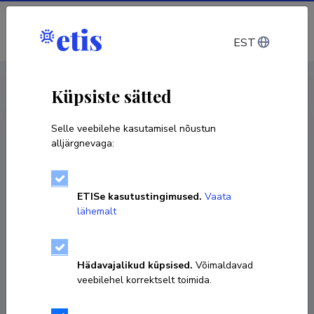
Sisene
EST
CV EST
/
CV ENG
< Isikud
Küpsiste sätted
Selle veebilehe kasutamisel nõustun
alljärgnevaga:
ETISe kasutustingimused.
Vaata
lähemalt
Hädavajalikud küpsised.
Võimaldavad
veebilehel korrektselt toimida.
Rein Ruutsoo