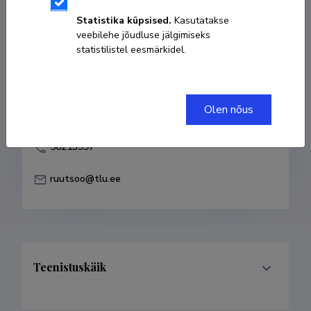
Sünniaeg 27. juuni 1947
Statistika küpsised.
Kasutatakse
veebilehe jõudluse jälgimiseks
KOPEERI LINK
statistilistel eesmärkidel.
Olen nõus
6481962
56213997
ruutsoo@tlu.ee
Teenistuskäik