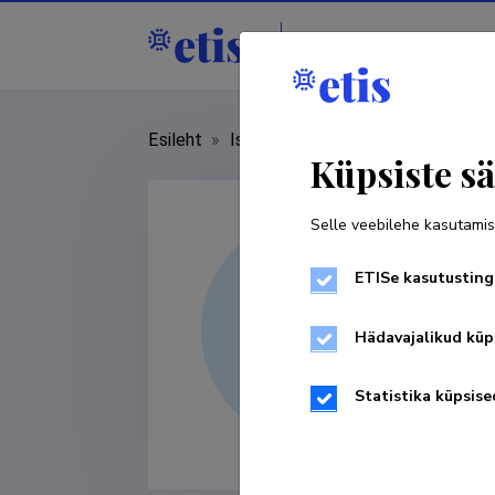
Isikud
Asutused
Esileht
»
Isikud
»
Renee Joost
Küpsiste sä
Selle veebilehe kasutamis
ETISe kasutusting
Hädavajalikud küp
Statistika küpsise