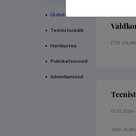
Üldinfo
Valdko
Teenistuskäik
ETIS VALD
Haridustee
Publikatsioonid
Juhendamised
Teenis
01.01.2010–
2007–31.08.