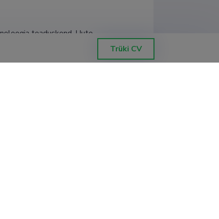
ehnoloogia teaduskond, Uute 
Trüki CV