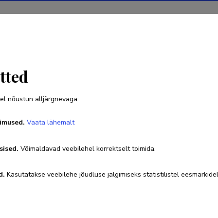
Projektid
Teadustegevus
Teadussilm
Uudised
tted
el nõustun alljärgnevaga:
Renee Joost
imused.
Vaata lähemalt
Sünniaeg 09. november 1978
sised.
Võimaldavad veebilehel korrektselt toimida.
5043239
reneejoost@yahoo.com
d.
Kasutatakse veebilehe jõudluse jälgimiseks statistilistel eesmärkidel