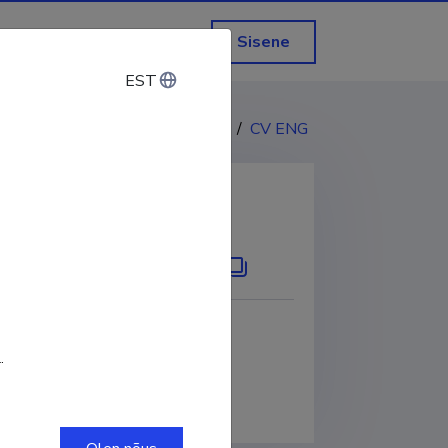
Sisene
EST
EST
CV EST
/
CV ENG
KOPEERI LINK
.