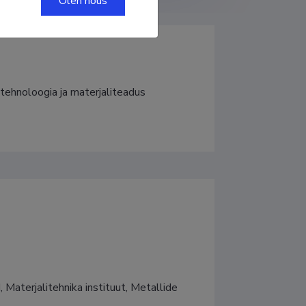
Olen nõus
itehnoloogia ja materjaliteadus
Materjalitehnika instituut, Metallide 