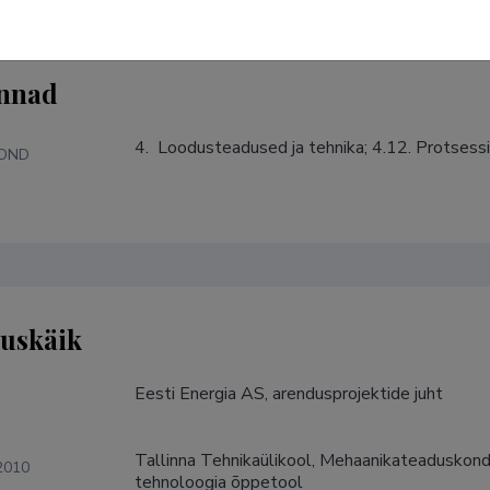
nnad
4.  Loodusteadused ja tehnika; 4.12. Protsess
KOND
tuskäik
Eesti Energia AS, arendusprojektide juht
Tallinna Tehnikaülikool, Mehaanikateaduskond, 
2010
tehnoloogia õppetool