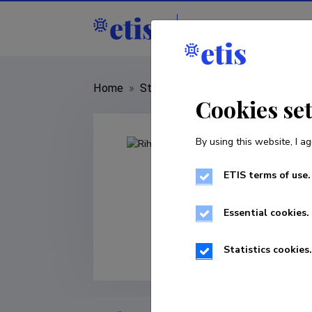
Staff
R&D institut
Home
»
Staff
»
Riho Marja
Cookies se
By using this website, I ag
ETIS terms of use.
Essential cookies.
Statistics cookies.