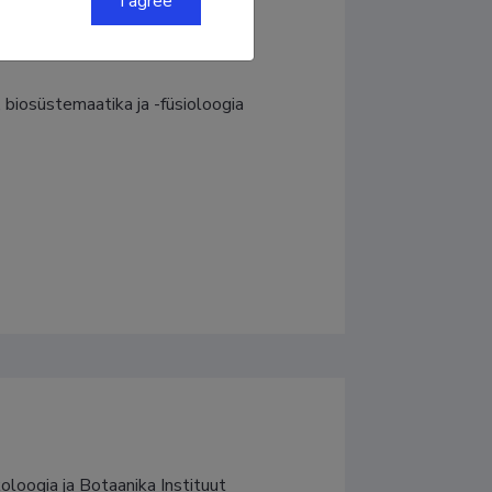
I agree
, biosüstemaatika ja -füsioloogia
oogia ja Botaanika Instituut