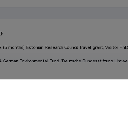
o
5 months) Estonian Research Council travel grant, Visitor PhD s
German Environmental Fund (Deutsche Bundesstiftung Umwelt) 
of Georg-August (Göttingen), Germany

ths) German Environmental Fund (Deutsche Bundesstiftung Umwel
of Georg-August (Göttingen), Germany

European Union’s Horizon 2020 research and innovation prog