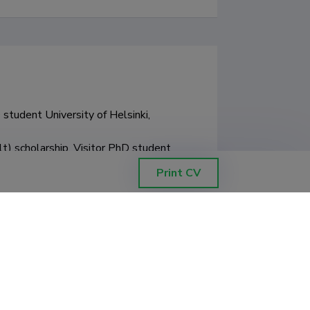
tudent University of Helsinki, 
scholarship, Visitor PhD student 
Print CV
t) travel grant, Visitor scientist 
ramme under the Marie Sklodowska-