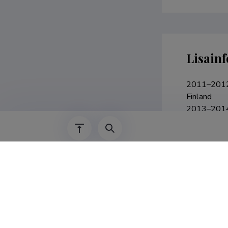
Lisainf
2011–2012 (
Finland

2013–2014 
University 
2016 (3 mon
University 
2022–2023 