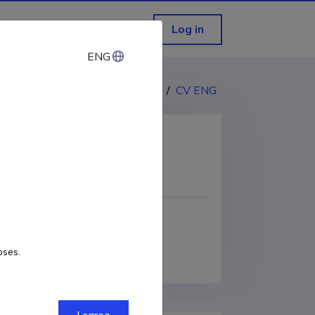
Log in
ENG
ENG
CV EST
/
CV ENG
COPY LINK
oses.