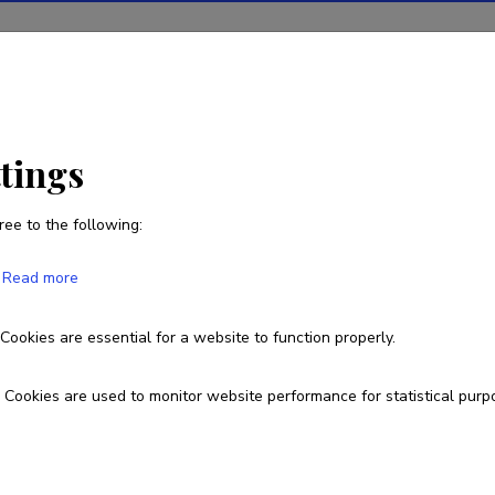
ions
Projects
R&D activity
Statistics
News
ttings
ree to the following:
Riho Marja
Read more
Cookies are essential for a website to function properly.
riho.marja@gmail.com
Cookies are used to monitor website performance for statistical purp