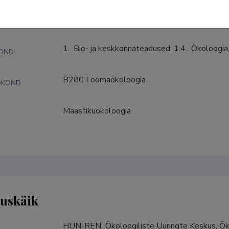
nnad
1.  Bio- ja keskkonnateadused; 1.4.  Ökoloogia
KOND
B280 Loomaökoloogia
DKOND
Maastikuokoloogia
S
tuskäik
HUN-REN  Ökoloogiliste Uuringte Keskus, Ökol