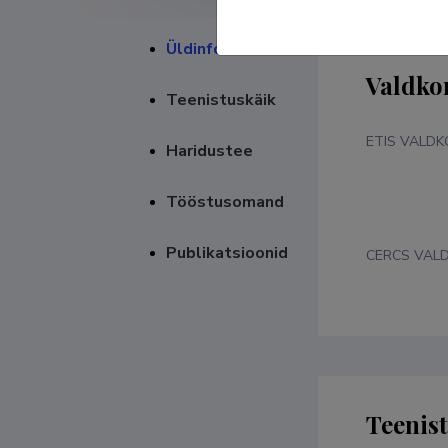
Üldinfo
Valdko
Teenistuskäik
ETIS VALD
Haridustee
Tööstusomand
Publikatsioonid
CERCS VAL
Teenis