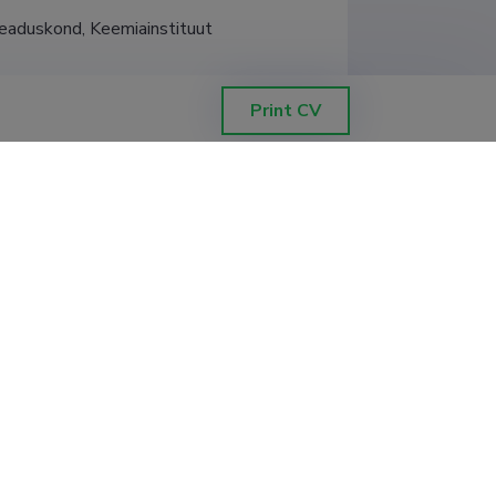
eaduskond, Keemiainstituut
Print CV
teaduskond, Geenitehnoloogia 
teaduskond, Geenitehnoloogia 
teaduskond, Geenitehnoloogia 