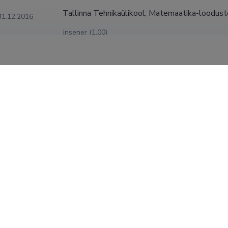
Tallinna Tehnikaülikool, Matemaatika-loodust
31.12.2016
insener (1,00)
Tallinna Tehnikaülikool, Matemaatika-loodus
31.12.2014
instituut, Molekulaardiagnostika õppetool
Lektor (0,25)
Tallinna Tehnikaülikool, Matemaatika-loodus
31.12.2013
instituut, Molekulaardiagnostika õppetool
Teadur (0,75)
AS Vähiuuringute Tehnoloogia Arenduskeskus
Teadur (0,20)
Tallinna Tehnikaülikool, Matemaatika-loodus
2009
instituut
insener (1,00)