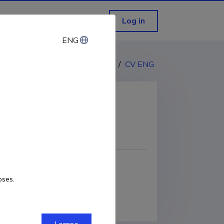
Log in
ENG
ENG
CV EST
/
CV ENG
COPY LINK
oses.