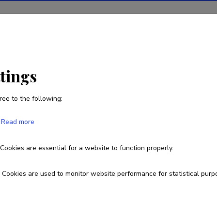
ions
Projects
R&D activity
Statistics
News
ttings
ree to the following:
Robert Tsanev
Read more
Born on 16. mai 1973
Cookies are essential for a website to function properly.
tsanev.robert@gmail.com
Cookies are used to monitor website performance for statistical purp