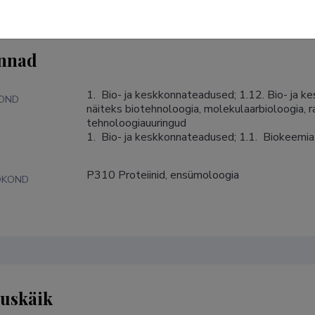
nnad
1.  Bio- ja keskkonnateadused; 1.12. Bio- ja 
KOND
näiteks biotehnoloogia, molekulaarbioloogia, ra
tehnoloogiauuringud

1.  Bio- ja keskkonnateadused; 1.1.  Biokeemia
P310 Proteiinid, ensümoloogia
DKOND
tuskäik