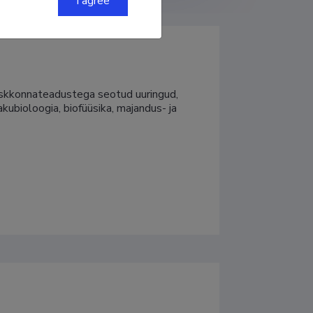
I agree
keskkonnateadustega seotud uuringud, 
kubioloogia, biofüüsika, majandus- ja 