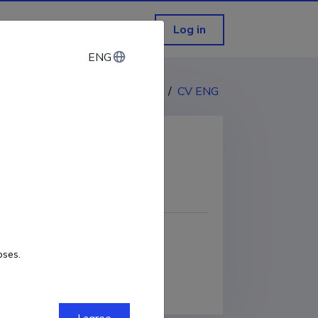
Log in
ENG
ENG
CV EST
/
CV ENG
COPY LINK
oses.