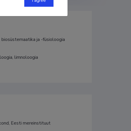
I agree
, biosüstemaatika ja -füsioloogia
oogia, limnoloogia
kond, Eesti mereinstituut