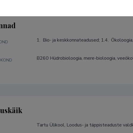
nnad
1.  Bio- ja keskkonnateadused; 1.4.  Ökoloogia
KOND
B260 Hüdrobioloogia, mere-bioloogia, veeökol
DKOND
tuskäik
Tartu Ülikool, Loodus- ja täppisteaduste vald