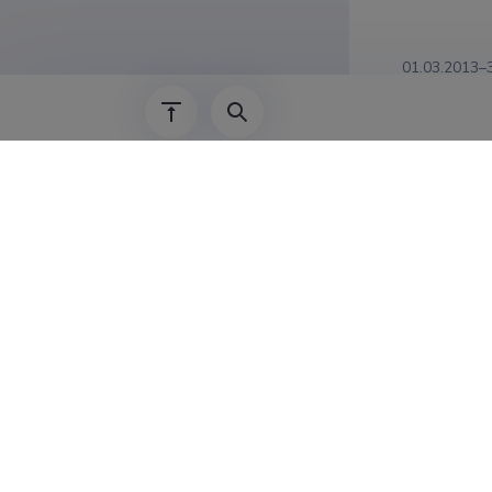
01.03.2013–
01.11.2008–
Teadus
Roland Svir
otoliidi mõ
ja Maateadu