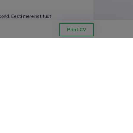
kond, Eesti mereinstituut
Print CV
nd, Tartu Ülikooli Eesti Mereinstituut
fluktueeriv asümmeetria ning keha ja
teaduskond, Tartu Ülikooli Ökoloogia-