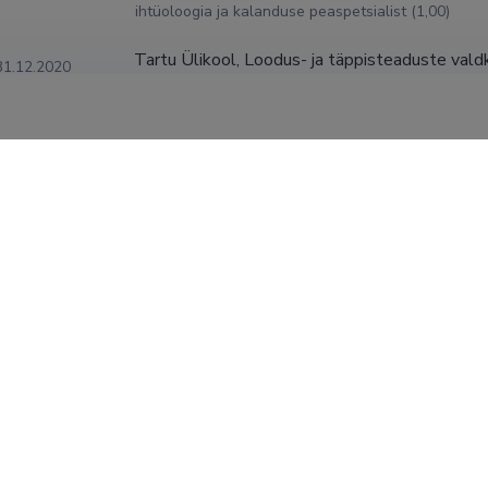
ihtüoloogia ja kalanduse peaspetsialist (1,00)
Tartu Ülikool, Loodus- ja täppisteaduste vald
31.12.2020
ihtüoloogia ja kalanduse nooremteadur (1,00)
Tartu Ülikool, Loodus- ja tehnoloogiateadusko
28.02.2013
laborant (0,50)
kraadid
gsden, magistrikraad, 2009, (juh) Toomas Saat, Tursa otoliitide 
õtmete vahelised seosed, Tartu Ülikool, Loodus- ja tehnoloogia
ste Instituut, Zooloogia osakond.