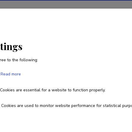
ions
Projects
R&D activity
Statistics
News
ttings
ree to the following:
Roland Svirgsden
Read more
Born on 08. veebruar 1985
Cookies are essential for a website to function properly.
roland.svirgsden@ut.ee
Cookies are used to monitor website performance for statistical purp