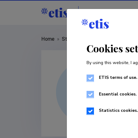
Staff
R&D institut
Home
»
Staff
»
Roland Svirgsden
Cookies se
By using this website, I ag
ETIS terms of use.
Essential cookies.
Statistics cookies.