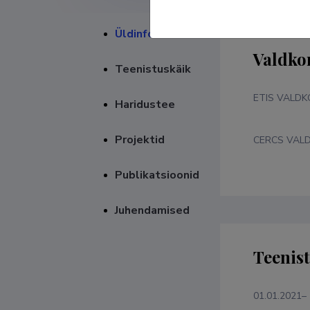
Üldinfo
Valdko
Teenistuskäik
ETIS VALD
Haridustee
Projektid
CERCS VAL
Publikatsioonid
Juhendamised
Teenis
01.01.2021–