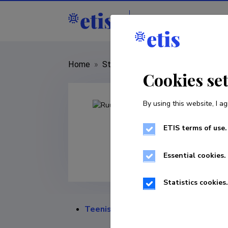
Staff
R&D institut
Home
»
Staff
»
Ruubo Roots
Cookies se
By using this website, I ag
ETIS terms of use.
Essential cookies.
Statistics cookies.
Teenistuskäik
Teenis