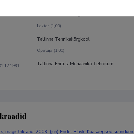
Tallinna Tehnikakõrgkool, Tehnikainstituut
Lektor (1,00)
Tallinna Tehnikakõrgkool
Õpetaja (1,00)
Tallinna Ehitus-Mehaanika Tehnikum
31.12.1991
kraadid
s, magistrikraad, 2009, (juh) Endel Rihvk, Kaasaegsed suundu