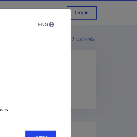
Log in
ENG
ENG
CV EST
/
CV ENG
COPY LINK
oses.