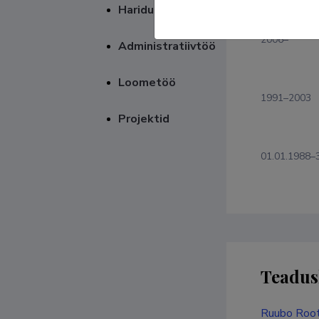
Haridustee
2006–
Administratiivtöö
Loometöö
1991–2003
Projektid
01.01.1988–
Teadus
Ruubo Root