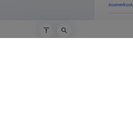
insenerkooli
Haridu
2007–2009
1998–2006