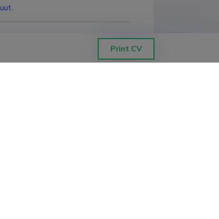
uut.
Print CV