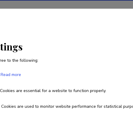
ions
Projects
R&D activity
Statistics
News
ttings
ree to the following:
Ruubo Roots
Read more
Cookies are essential for a website to function properly.
Cookies are used to monitor website performance for statistical purp
tuskäik