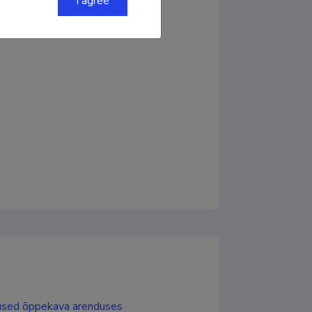
I agree
mused õppekava arenduses