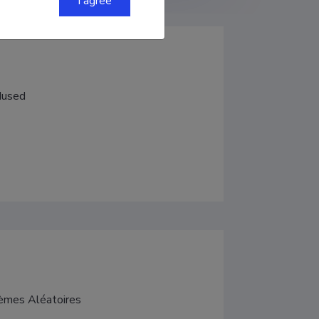
I agree
adused
tèmes Aléatoires