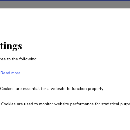
ions
Projects
R&D activity
Statistics
News
ttings
ree to the following:
Sandipana Dowerah
Read more
Born on 23. detsember 1989
Cookies are essential for a website to function properly.
sandipana.dowerah@taltech.ee
ORCID
0000-0002-1559-4505
Cookies are used to monitor website performance for statistical purp