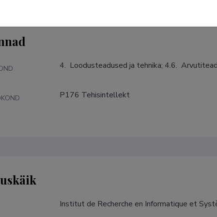
nnad
4.  Loodusteadused ja tehnika; 4.6.  Arvutite
KOND
P176 Tehisintellekt
DKOND
tuskäik
Institut de Recherche en Informatique et Sys