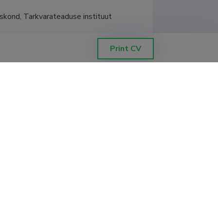
uskond, Tarkvarateaduse instituut
Print CV
nities