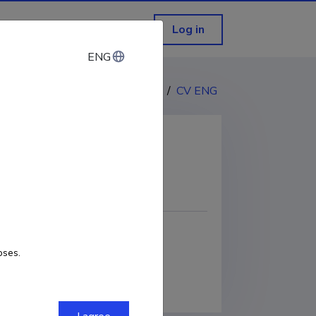
Log in
ENG
ENG
CV EST
/
CV ENG
COPY LINK
Google Scholar Profile
oses.