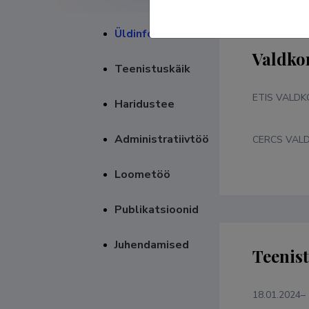
Üldinfo
Valdko
Teenistuskäik
ETIS VALD
Haridustee
Administratiivtöö
CERCS VAL
Loometöö
Publikatsioonid
Juhendamised
Teenis
18.01.2024–