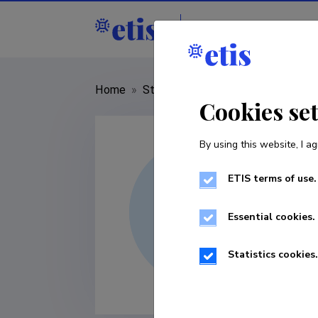
Staff
R&D institut
Home
»
Staff
»
Sandipana Dowerah
Cookies se
By using this website, I ag
ETIS terms of use.
Essential cookies.
Statistics cookies.