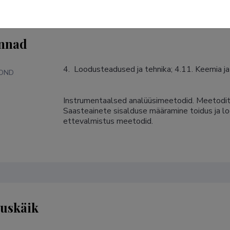
nnad
4.  Loodusteadused ja tehnika; 4.11. Keemia j
KOND
Instrumentaalsed analüüsimeetodid. Meetodite 
S
Saasteainete sisalduse määramine toidus ja lo
ettevalmistus meetodid.
tuskäik