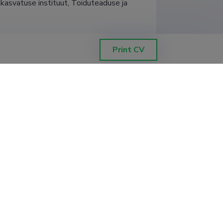
akasvatuse instituut, Toiduteaduse ja 
Print CV
akasvatuse instituut
akasvatuse instituut, Toiduteaduse ja 
nd, Tartu Ülikooli Keemia Instituut
nd, Tartu Ülikooli Keemia Instituut