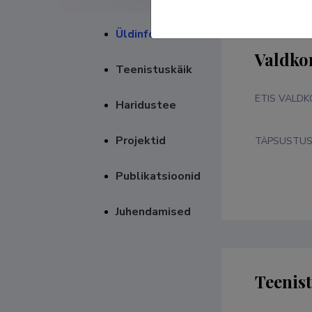
Üldinfo
Valdko
Teenistuskäik
ETIS VALD
Haridustee
Projektid
TÄPSUSTU
Publikatsioonid
Juhendamised
Teenis