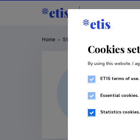
Staff
R&D institut
Home
»
Staff
»
Sergei Jurtšenko
Cookies se
By using this website, I ag
ETIS terms of use.
Essential cookies.
Statistics cookies.