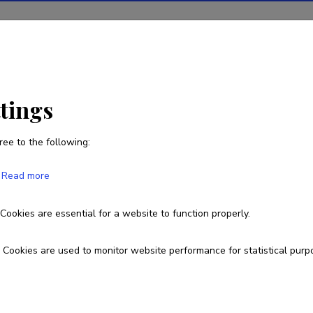
ions
Projects
R&D activity
Statistics
News
ttings
ree to the following:
Sergei Jurtšenko
Read more
Born on 06. aprill 1977
Cookies are essential for a website to function properly.
sergei.jurtsenko@ut.ee
Cookies are used to monitor website performance for statistical purp