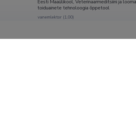
Eesti Maaülikool, Veterinaarmeditsiini ja loom
toiduainete tehnoloogia õppetool
vanemlektor (1,00)
Eesti Maaülikool, Veterinaarmeditsiini ja loom
Dotsent (1,00)
Eesti Maaülikool, Veterinaarmeditsiini ja loom
31.12.2024
toiduainete tehnoloogia õppetool
dotsent (1,00)
Tartu Ülikool, Loodus- ja tehnoloogiateadusko
31.12.2013
analüütilise ja füüsikalise keemia teadur (0,50)
Tartu Ülikool, Loodus- ja tehnoloogiateadusko
Teadur (0,50)