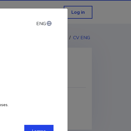
Log in
ENG
ENG
CV EST
/
CV ENG
COPY LINK
oses.