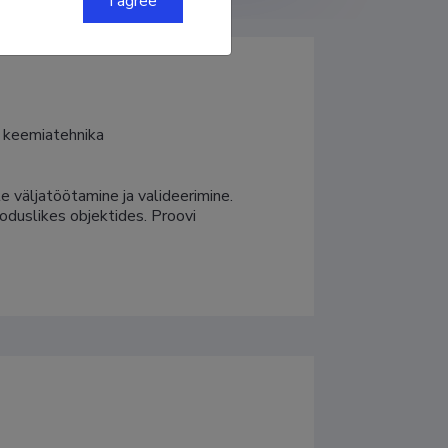
I agree
a keemiatehnika
väljatöötamine ja valideerimine. 
oduslikes objektides. Proovi 